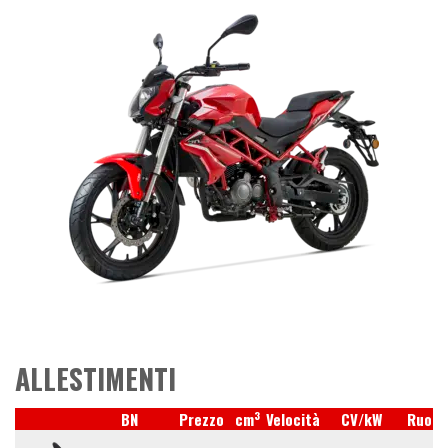
ALLESTIMENTI
3
BN
Prezzo
cm
Velocità
CV/kW
Ruote