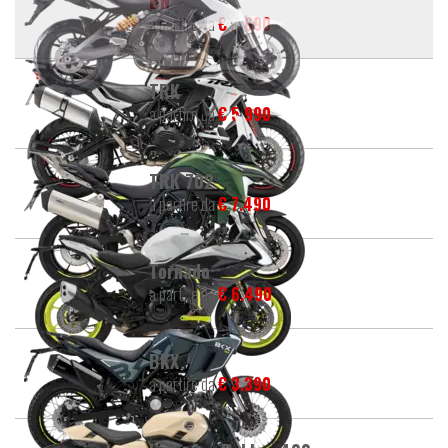
BN
a partire da
€ 2.690
TRK
a partire da
€ 5.990
TRK 702
a partire da
€ 7.490
Tornado
a partire da
€ 6.490
BKX
a partire da
€ 3.390