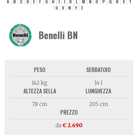
A
B
C
D
E
F
G
H
I
J
K
L
M
N
O
P
Q
R
S
T
U
V
W
Y
Z
Benelli BN
PESO
SERBATOIO
142 kg
14 l
ALTEZZA SELLA
LUNGHEZZA
78 cm
205 cm
PREZZO
da
€ 2.690