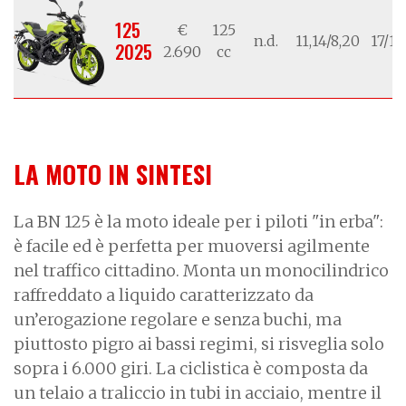
125
€
125
n.d.
11,14/8,20
17/17
2025
2.690
cc
LA MOTO IN SINTESI
La BN 125 è la moto ideale per i piloti "in erba":
è facile ed è perfetta per muoversi agilmente
nel traffico cittadino. Monta un monocilindrico
raffreddato a liquido caratterizzato da
un’erogazione regolare e senza buchi, ma
piuttosto pigro ai bassi regimi, si risveglia solo
sopra i 6.000 giri. La ciclistica è composta da
un telaio a traliccio in tubi in acciaio, mentre il