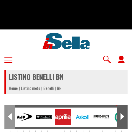
Salta
al
contenuto
principale
U
a
LISTINO BENELLI BN
m
Home
Listino moto
Benelli
BN