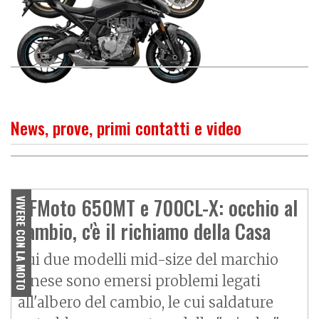
675NK
News, prove, primi contatti e video
O
P
R
I
M
O
C
O
N
T
A
T
T
CF Moto 650MT, tuttofare di
sostanza
CFMoto 650MT e 700CL-X: occhio al
VIVERE CON LA MOTO
cambio, c'è il richiamo della Casa
Sui due modelli mid-size del marchio
cinese sono emersi problemi legati
all'albero del cambio, le cui saldature