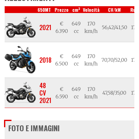
3
650MT
Prezzo
cm
Velocità
CV/kW
Ruo
€
649
170
2021
56,42/41,50
17/
6.390
cc
km/h
€
649
170
2018
70,70/52,00
17/
6.500
cc
km/h
48
€
649
170
CV
47,58/35,00
17/
6.590
cc
km/h
2021
FOTO E IMMAGINI