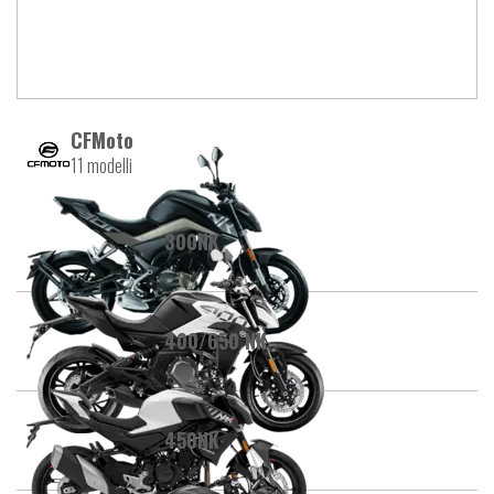
CFMoto
11 modelli
300NK
400/650 NK
450NK