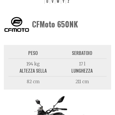
U
V
W
Y
Z
CFMoto 650NK
PESO
SERBATOIO
194 kg
17 l
ALTEZZA SELLA
LUNGHEZZA
82 cm
211 cm