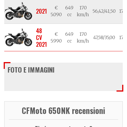
€
649
170
2021
56,42/41,50
17/
5.090
cc
km/h
48
€
649
170
CV
47,58/35,00
17/
5.990
cc
km/h
2021
FOTO E IMMAGINI
CFMoto 650NK recensioni