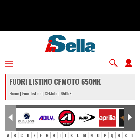
Salta
al
contenuto
principale
U
a
FUORI LISTINO CFMOTO 650NK
m
Home
Fuori listino
CFMoto
650NK
A
B
C
D
E
F
G
H
I
J
K
L
M
N
O
P
Q
R
S
T