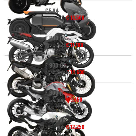
CE 04
a partire da
€ 13.500
F 800 GS
a partire da
€ 11.100
F 900 GS
a partire da
€ 14.600
F 900 R
a partire da
€ 9.650
F 900 XR
a partire da
€ 12.250