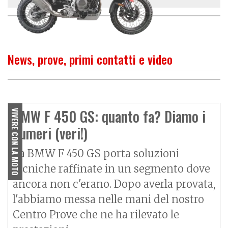
News, prove, primi contatti e video
O
P
R
I
M
O
C
O
N
T
A
T
T
Prova BMW F 450 GS, pregi e
difetti della crossover da
BMW F 450 GS: quanto fa? Diamo i
VIVERE CON LA MOTO
patente A2
numeri (veri!)
La BMW F 450 GS porta soluzioni
tecniche raffinate in un segmento dove
ancora non c'erano. Dopo averla provata,
l'abbiamo messa nelle mani del nostro
Centro Prove che ne ha rilevato le