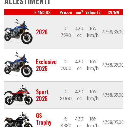
ALLESTIMENTI
3
F 450 GS
Prezzo
cm
Velocità
CV/kW
€
420
165
2026
47,58/35,00
7.590
cc
km/h
Exclusive
€
420
165
47,58/35,00
2026
7.900
cc
km/h
Sport
€
420
165
47,58/35,00
2026
8.060
cc
km/h
GS
€
420
165
Trophy
47,58/35,00
8.380
cc
km/h