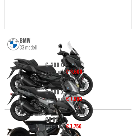
BMW
33 modelli
C 400 GT
a partire da
€ 8.600
C 400 X
a partire da
€ 7.990
CE 02
a partire da
€ 7.750