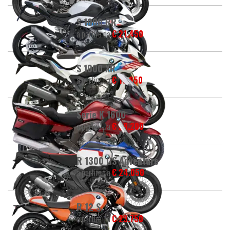
S 1000 RR
a partire da
€ 21.450
S 1000 XR
a partire da
€ 19.950
Serie K 1600
a partire da
€ 28.200
R 1300 GS Adventure
a partire da
€ 24.050
R 12 S
a partire da
€ 23.750