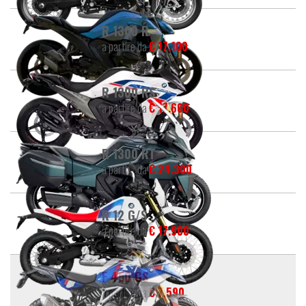
R 1300 R
a partire da
€ 17.100
R 1300 RS
a partire da
€ 17.600
R 1300 RT
a partire da
€ 24.300
R 12 G/S
a partire da
€ 17.900
F 450 GS
a partire da
€ 7.590