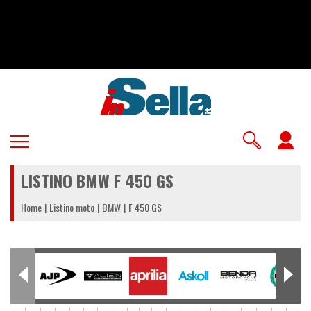
Salta
al
contenuto
principale
U
a
LISTINO BMW F 450 GS
m
Home
Listino moto
BMW
F 450 GS