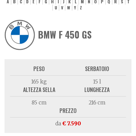
A
B
C
D
E
F
G
H
I
J
K
L
M
N
O
P
Q
R
S
T
U
V
W
Y
Z
BMW F 450 GS
PESO
SERBATOIO
165 kg
15 l
ALTEZZA SELLA
LUNGHEZZA
85 cm
216 cm
PREZZO
da
€ 7.590