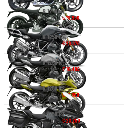
R 12 nineT
a partire da
€ 18.950
R 1250 GS
a partire da
€ 23.070
R 1250 R
a partire da
€ 16.480
R 1250 RS
a partire da
€ 17.050
R 1250 RT
a partire da
€ 23.250