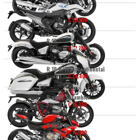
R 1300 GS
a partire da
€ 21.500
R 18
a partire da
€ 21.750
R 18 B/Transcontinental
a partire da
€ 28.400
R nineT Scrambler
a partire da
€ 16.250
S 1000 R
a partire da
€ 16.920