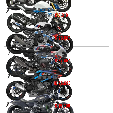
G 310 R
a partire da
€ 6.310
M 1000 R
a partire da
€ 23.600
M 1000 RR
a partire da
€ 37.450
M 1000 XR
a partire da
€ 26.690
R 12
a partire da
€ 15.900