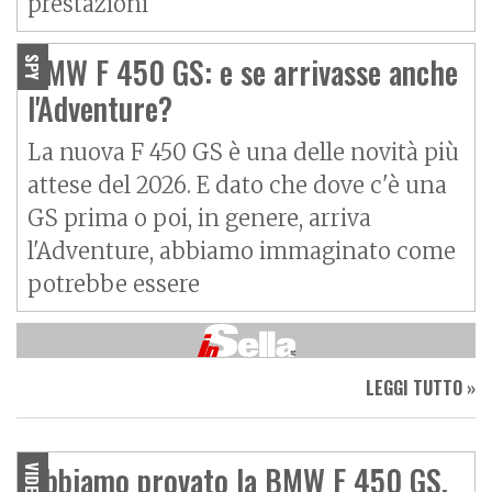
prestazioni
BMW F 450 GS: e se arrivasse anche
SPY
l'Adventure?
La nuova F 450 GS è una delle novità più
attese del 2026. E dato che dove c'è una
GS prima o poi, in genere, arriva
l'Adventure, abbiamo immaginato come
potrebbe essere
LEGGI TUTTO »
Abbiamo provato la BMW F 450 GS,
VIDEO