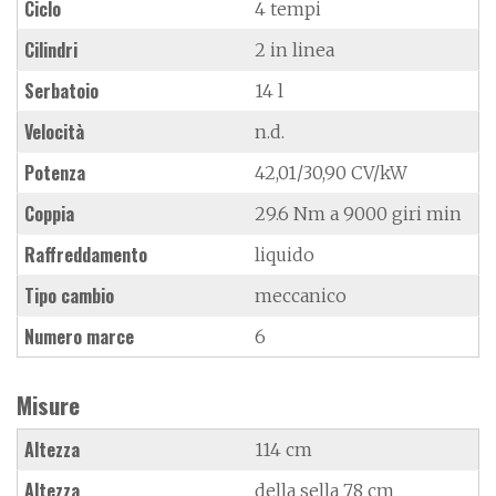
Ciclo
4 tempi
Cilindri
2 in linea
Serbatoio
14 l
Velocità
n.d.
Potenza
42,01/30,90 CV/kW
Coppia
29.6 Nm a 9000 giri min
Raffreddamento
liquido
Tipo cambio
meccanico
Numero marce
6
Misure
Altezza
114 cm
Altezza
della sella 78 cm