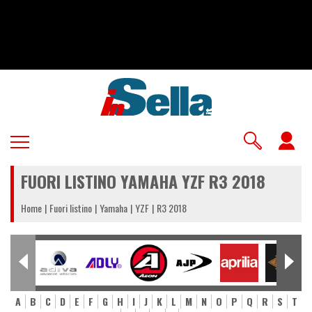
Salta
al
contenuto
principale
U
a
FUORI LISTINO YAMAHA YZF R3 2018
m
Home
Fuori listino
Yamaha
YZF
R3 2018
A
B
C
D
E
F
G
H
I
J
K
L
M
N
O
P
Q
R
S
T