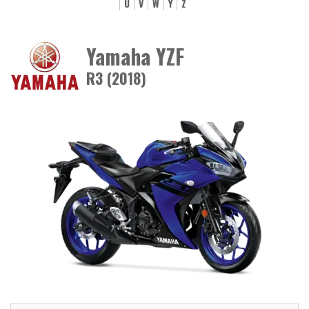
U
V
W
Y
Z
Yamaha YZF
R3 (2018)