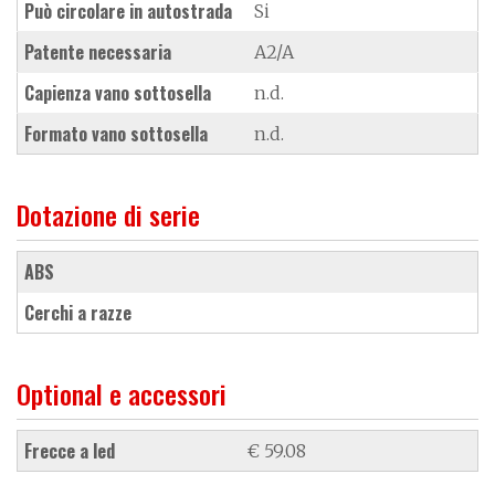
Può circolare in autostrada
Si
Patente necessaria
A2/A
Capienza vano sottosella
n.d.
Formato vano sottosella
n.d.
Dotazione di serie
ABS
cerchi a razze
Optional e accessori
frecce a led
€ 59.08