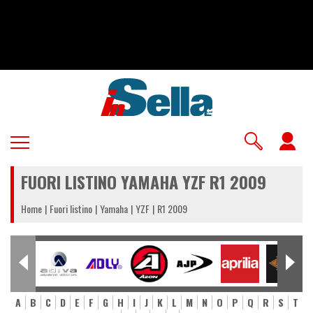
Salta
al
contenuto
principale
U
a
FUORI LISTINO YAMAHA YZF R1 2009
m
Home
Fuori listino
Yamaha
YZF
R1 2009
A
B
C
D
E
F
G
H
I
J
K
L
M
N
O
P
Q
R
S
T