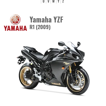
U
V
W
Y
Z
Yamaha YZF
R1 (2009)