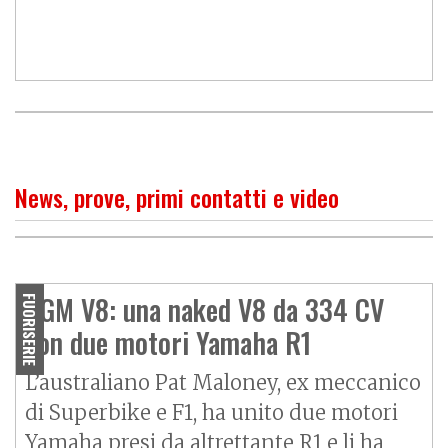
News, prove, primi contatti e video
PROVA
La "jap" sofisticata
PGM V8: una naked V8 da 334 CV
FUORISERIE
con due motori Yamaha R1
L’australiano Pat Maloney, ex meccanico
di Superbike e F1, ha unito due motori
Yamaha presi da altrettante R1 e li ha