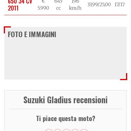
650 34 CV
€
645
196
33,99/25,00
17/17
2011
5.990
cc
km/h
FOTO E IMMAGINI
Suzuki Gladius recensioni
Ti piace questa moto?