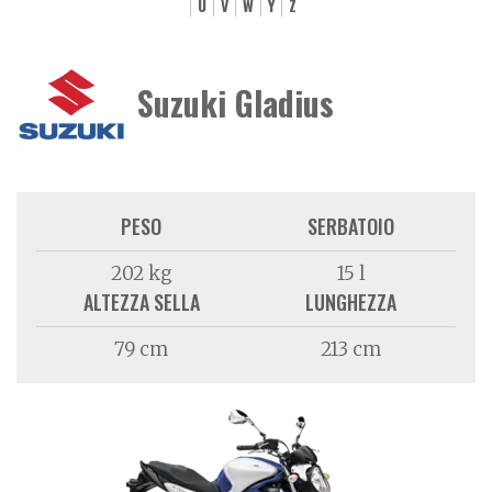
U
V
W
Y
Z
Suzuki Gladius
PESO
SERBATOIO
202 kg
15 l
ALTEZZA SELLA
LUNGHEZZA
79 cm
213 cm