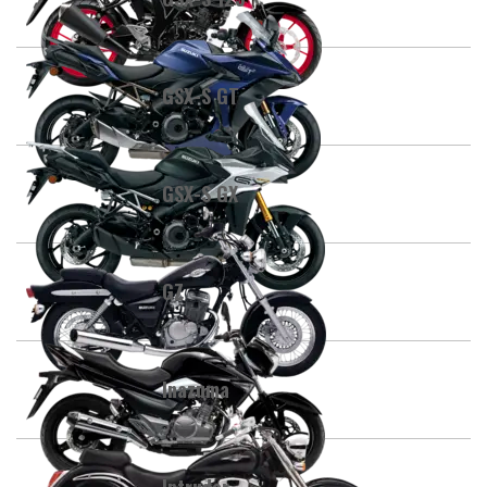
GSX-S GT
GSX-S GX
GZ
Inazuma
Intruder