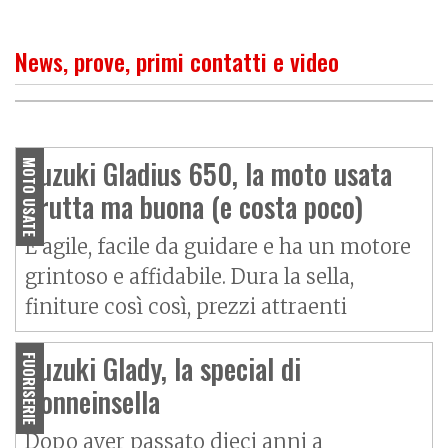
News, prove, primi contatti e video
PROVA
La naked per cominciare
Suzuki Gladius 650, la moto usata
MOTO USATE
brutta ma buona (e costa poco)
È agile, facile da guidare e ha un motore
grintoso e affidabile. Dura la sella,
finiture così così, prezzi attraenti
Suzuki Glady, la special di
FUORISERIE
Donneinsella
Dopo aver passato dieci anni a