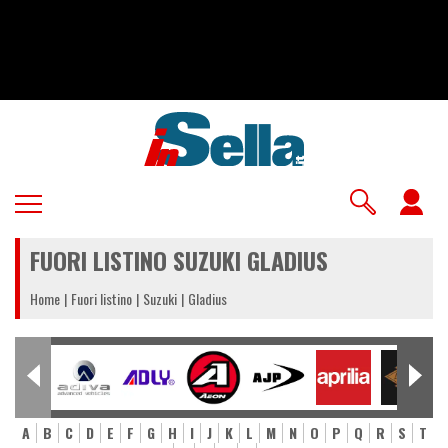
Salta
al
contenuto
principale
U
a
FUORI LISTINO SUZUKI GLADIUS
m
Home
Fuori listino
Suzuki
Gladius
A
B
C
D
E
F
G
H
I
J
K
L
M
N
O
P
Q
R
S
T