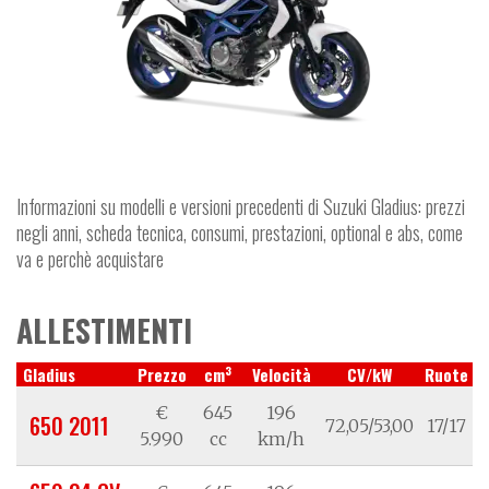
Informazioni su modelli e versioni precedenti di Suzuki Gladius: prezzi
negli anni, scheda tecnica, consumi, prestazioni, optional e abs, come
va e perchè acquistare
ALLESTIMENTI
3
Gladius
Prezzo
cm
Velocità
CV/kW
Ruote
€
645
196
650 2011
72,05/53,00
17/17
5.990
cc
km/h