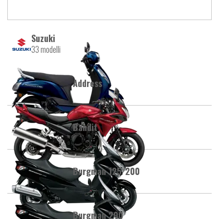
Suzuki
33 modelli
Address
Bandit
Burgman 125/200
Burgman 200