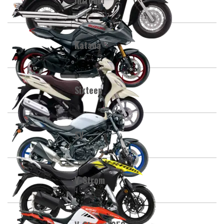
Katana
Sixteen
SV
V-Strom