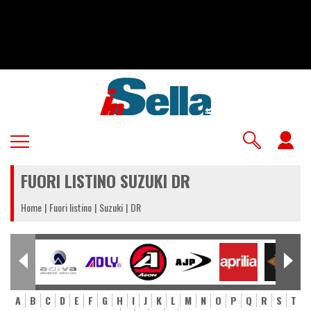
Salta
al
contenuto
principale
U
a
FUORI LISTINO SUZUKI DR
m
Home
Fuori listino
Suzuki
DR
A
B
C
D
E
F
G
H
I
J
K
L
M
N
O
P
Q
R
S
T