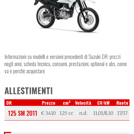
Informazioni su modelli e versioni precedenti di Suzuki DR: prezzi
negli anni, scheda tecnica, consumi, prestazioni, optional e abs, come
va e perchè acquistare
ALLESTIMENTI
3
DR
Prezzo
cm
Velocità
CV/kW
Ruote
125 SM 2011
€ 3.410
125 cc
n.d.
11,01/8,10
17/17