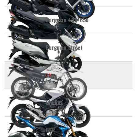
Burgman 400/650
Burgman Street
DR
Gladius
GSR