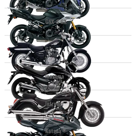
GSX-S GX
GZ
Inazuma
Intruder
Katana