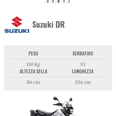
U
V
W
Y
Z
Suzuki DR
PESO
SERBATOIO
130 kg
9 l
ALTEZZA SELLA
LUNGHEZZA
84 cm
204 cm