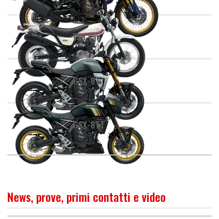
Van Van
GSX-8T
GSX-8TT
News, prove, primi contatti e video