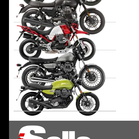
V7 III
V85 TT
V9
V7 Sport