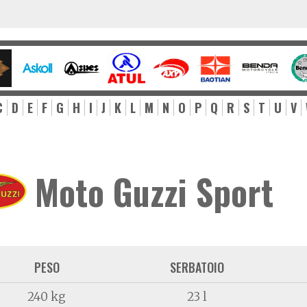
C
D
E
F
G
H
I
J
K
L
M
N
O
P
Q
R
S
T
U
V
Moto Guzzi Sport
PESO
SERBATOIO
240 kg
23 l