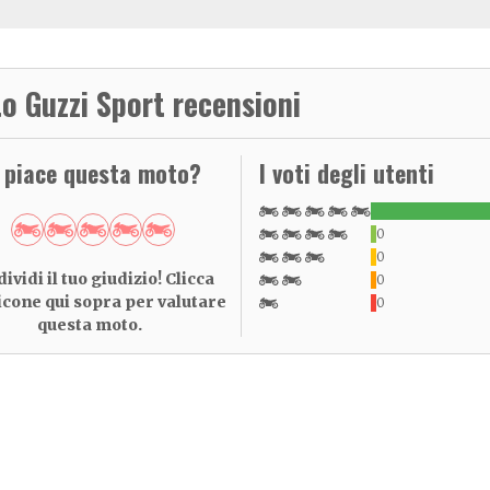
o Guzzi Sport recensioni
i piace questa moto?
I voti degli utenti
0
0
ividi il tuo giudizio! Clicca
0
 icone qui sopra per valutare
0
questa moto.