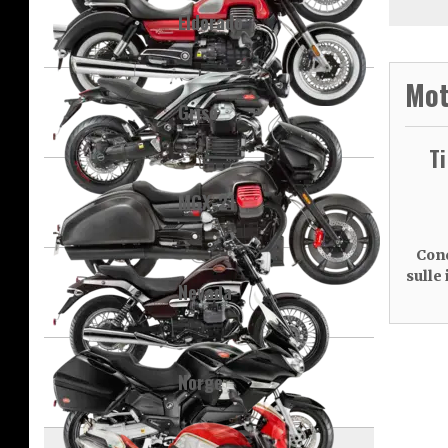
Eldorado
Mot
Griso
T
MGX-21
Cond
sulle
Nevada
Norge