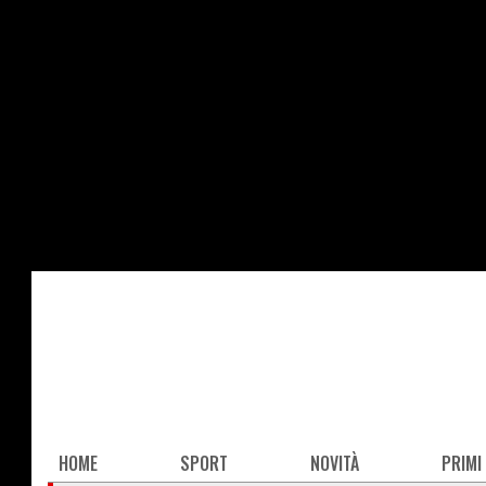
Salta
al
contenuto
principale
Main
HOME
SPORT
NOVITÀ
PRIMI
navigation