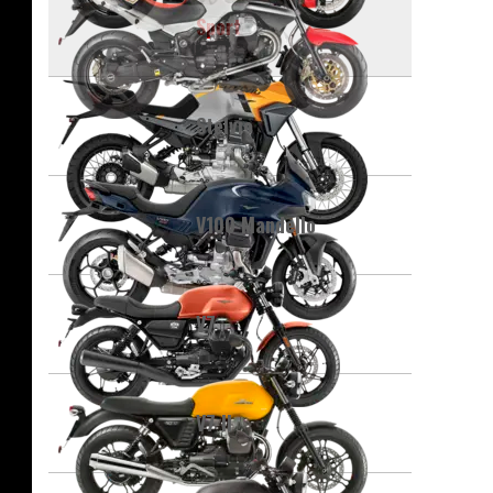
Sport
Stelvio
V100 Mandello
V7
V7 II