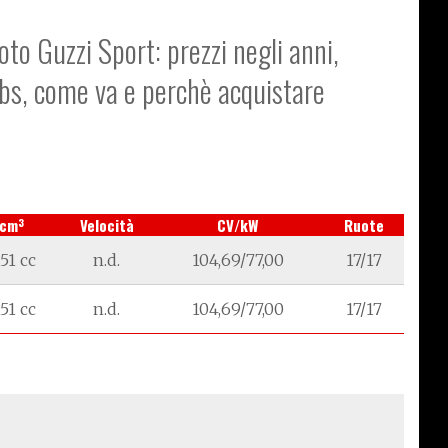
oto Guzzi Sport: prezzi negli anni,
abs, come va e perchè acquistare
3
cm
Velocità
CV/kW
Ruote
151 cc
n.d.
104,69/77,00
17/17
151 cc
n.d.
104,69/77,00
17/17