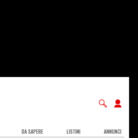
User
accou
men
DA SAPERE
LISTINI
ANNUNCI