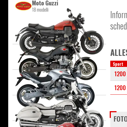
Moto Guzzi
18 modelli
Infor
sched
Audace
ALLE
Bellagio
Sport
1200
Breva
1200
California
FOTO