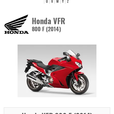
U
V
W
Y
Z
Honda VFR
800 F (2014)