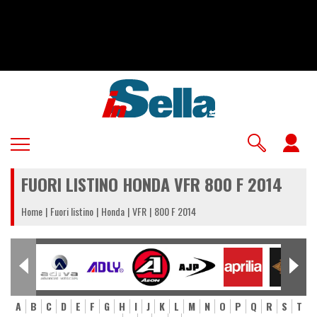
Salta
al
contenuto
principale
U
a
FUORI LISTINO HONDA VFR 800 F 2014
m
Home
Fuori listino
Honda
VFR
800 F 2014
A
B
C
D
E
F
G
H
I
J
K
L
M
N
O
P
Q
R
S
T