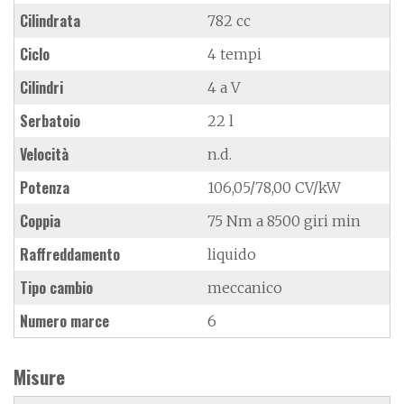
Cilindrata
782 cc
Ciclo
4 tempi
Cilindri
4 a V
Serbatoio
22 l
Velocità
n.d.
Potenza
106,05/78,00 CV/kW
Coppia
75 Nm a 8500 giri min
Raffreddamento
liquido
Tipo cambio
meccanico
Numero marce
6
Misure