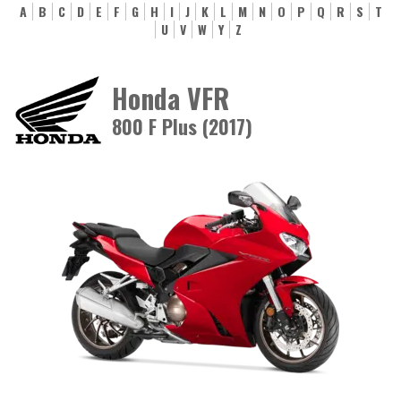
A
B
C
D
E
F
G
H
I
J
K
L
M
N
O
P
Q
R
S
T
U
V
W
Y
Z
Honda VFR
800 F Plus (2017)