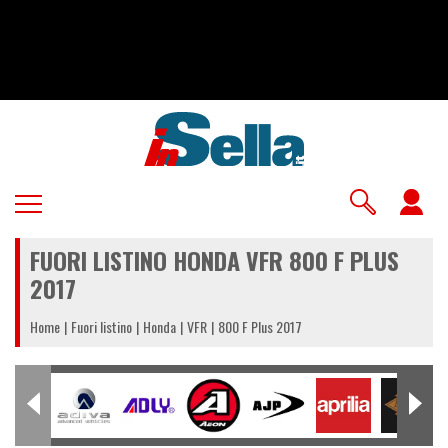
Salta
al
contenuto
principale
U
a
FUORI LISTINO HONDA VFR 800 F PLUS
m
2017
Home
Fuori listino
Honda
VFR
800 F Plus 2017