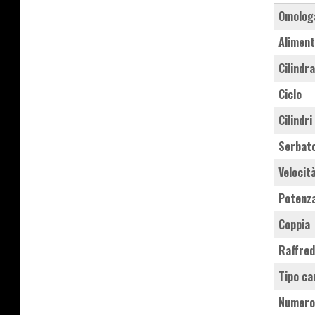
Omolog
Aliment
Cilindr
Ciclo
Cilindri
Serbat
Velocit
Potenz
Coppia
Raffre
Tipo ca
Numero