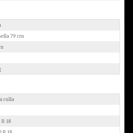
m
sella 79 cm
cm
g
a culla
 R 18
0 R 18