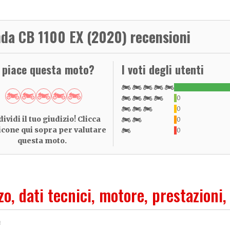
da CB 1100 EX (2020) recensioni
i piace questa moto?
I voti degli utenti
0
0
ividi il tuo giudizio! Clicca
0
 icone qui sopra per valutare
0
questa moto.
zo, dati tecnici, motore, prestazioni,
e