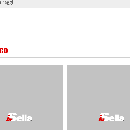
 a raggi
deo