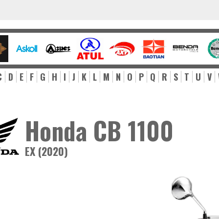
C
D
E
F
G
H
I
J
K
L
M
N
O
P
Q
R
S
T
U
V
Honda CB 1100
EX (2020)