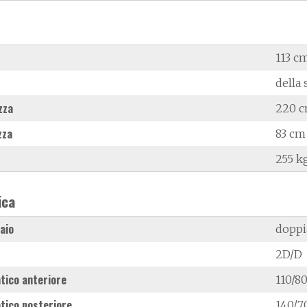
113 c
della 
zza
220 
zza
83 cm
255 k
ica
laio
doppi
2D/D
tico anteriore
110/80
tico posteriore
140/7