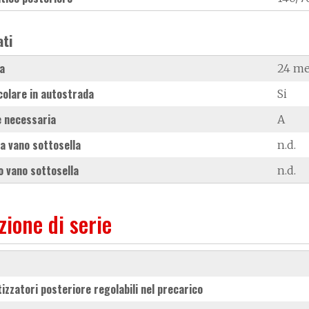
ati
a
24 me
colare in autostrada
Si
 necessaria
A
a vano sottosella
n.d.
 vano sottosella
n.d.
zione di serie
izzatori posteriore regolabili nel precarico