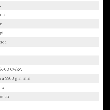
4
ina
cc
pi
inea
/66,00 CV/kW
 a 5500 giri min
lio
anico