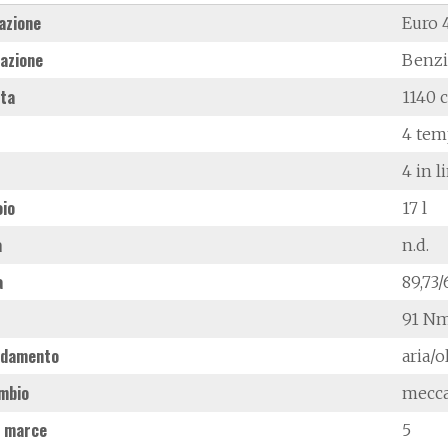
azione
Euro 
azione
Benz
ata
1140 
4 tem
4 in l
oio
17 l
à
n.d.
a
89,73
91 Nm
ddamento
aria/o
mbio
mecc
 marce
5