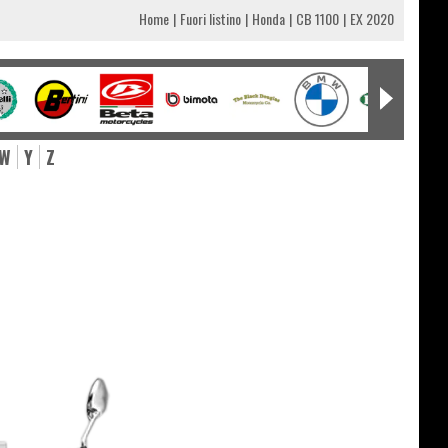
Home
Fuori listino
Honda
CB 1100
EX 2020
W
Y
Z