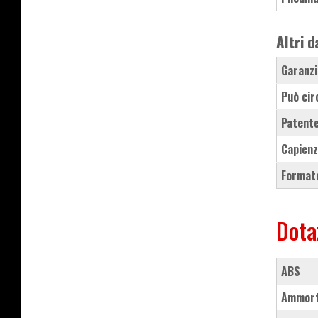
Altri d
Garanzi
Può cir
Patente
Capienz
Formato
Dota
ABS
ammort