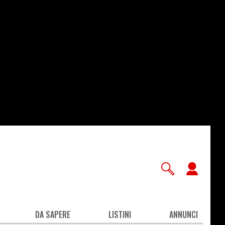
User
accou
men
DA SAPERE
LISTINI
ANNUNCI