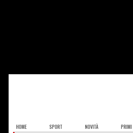
Salta
al
contenuto
principale
Main
HOME
SPORT
NOVITÀ
PRIMI
navigation