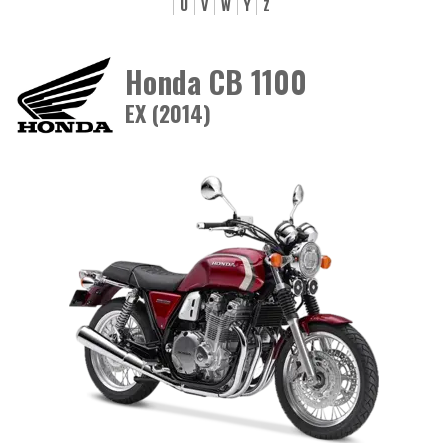
U
V
W
Y
Z
Honda CB 1100
EX (2014)