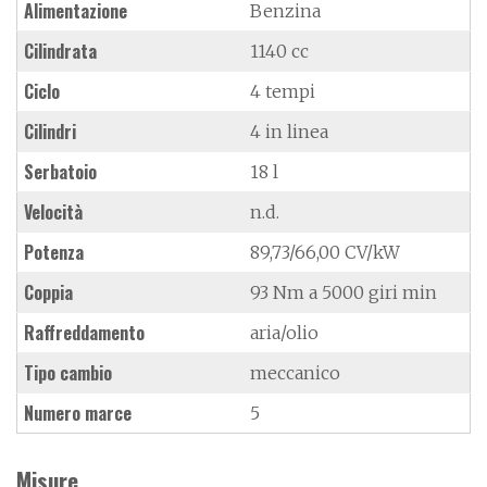
Alimentazione
Benzina
Cilindrata
1140 cc
Ciclo
4 tempi
Cilindri
4 in linea
Serbatoio
18 l
Velocità
n.d.
Potenza
89,73/66,00 CV/kW
Coppia
93 Nm a 5000 giri min
Raffreddamento
aria/olio
Tipo cambio
meccanico
Numero marce
5
Misure