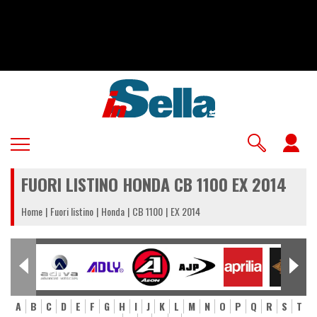
Salta
al
contenuto
principale
U
a
FUORI LISTINO HONDA CB 1100 EX 2014
m
Home
Fuori listino
Honda
CB 1100
EX 2014
A
B
C
D
E
F
G
H
I
J
K
L
M
N
O
P
Q
R
S
T