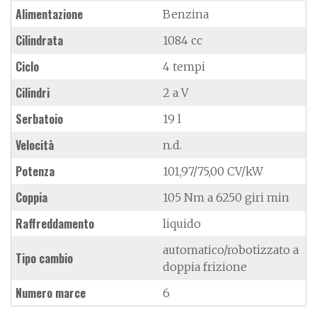
Alimentazione
Benzina
Cilindrata
1084 cc
Ciclo
4 tempi
Cilindri
2 a V
Serbatoio
19 l
Velocità
n.d.
Potenza
101,97/75,00 CV/kW
Coppia
105 Nm a 6250 giri min
Raffreddamento
liquido
automatico/robotizzato a
Tipo cambio
doppia frizione
Numero marce
6