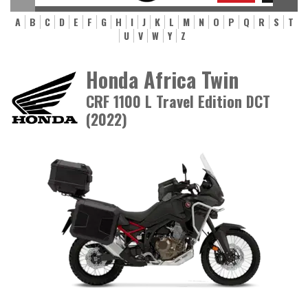
A
B
C
D
E
F
G
H
I
J
K
L
M
N
O
P
Q
R
S
T
U
V
W
Y
Z
Honda Africa Twin
CRF 1100 L Travel Edition DCT
(2022)