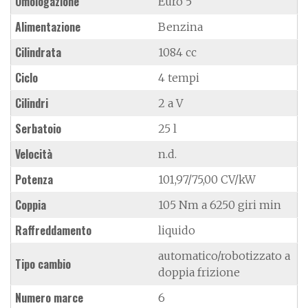
Omologazione
Euro 5
Alimentazione
Benzina
Cilindrata
1084 cc
Ciclo
4 tempi
Cilindri
2 a V
Serbatoio
25 l
Velocità
n.d.
Potenza
101,97/75,00 CV/kW
Coppia
105 Nm a 6250 giri min
Raffreddamento
liquido
automatico/robotizzato a
Tipo cambio
doppia frizione
Numero marce
6