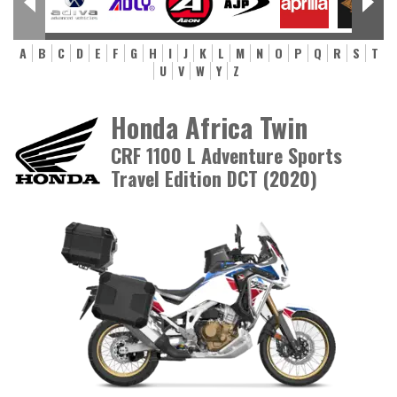
A
B
C
D
E
F
G
H
I
J
K
L
M
N
O
P
Q
R
S
T
U
V
W
Y
Z
Honda Africa Twin
CRF 1100 L Adventure Sports
Travel Edition DCT (2020)