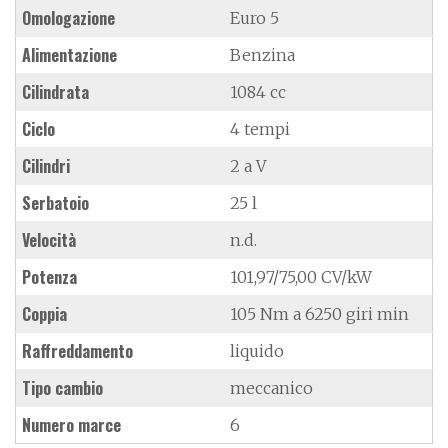
Omologazione
Euro 5
Alimentazione
Benzina
Cilindrata
1084 cc
Ciclo
4 tempi
Cilindri
2 a V
Serbatoio
25 l
Velocità
n.d.
Potenza
101,97/75,00 CV/kW
Coppia
105 Nm a 6250 giri min
Raffreddamento
liquido
Tipo cambio
meccanico
Numero marce
6