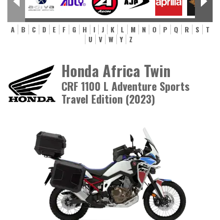
A
B
C
D
E
F
G
H
I
J
K
L
M
N
O
P
Q
R
S
T
U
V
W
Y
Z
Honda Africa Twin
CRF 1100 L Adventure Sports
Travel Edition (2023)