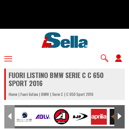
Salta
al
contenuto
principale
U
a
FUORI LISTINO BMW SERIE C C 650
m
SPORT 2016
Home
Fuori listino
BMW
Serie C
C 650 Sport 2016