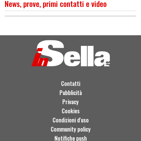
News, prove, primi contatti e video
O
P
R
I
M
O
C
O
N
T
A
T
T
BMW C 650 Sport: ancora
più sportivo
Contatti
Pubblicità
Privacy
Cookies
Condizioni d'uso
Community policy
Notifiche push