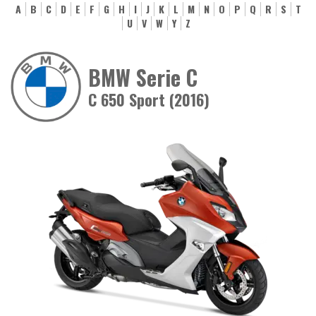
A
B
C
D
E
F
G
H
I
J
K
L
M
N
O
P
Q
R
S
T
U
V
W
Y
Z
BMW Serie C
C 650 Sport (2016)