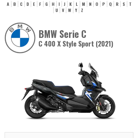
A
B
C
D
E
F
G
H
I
J
K
L
M
N
O
P
Q
R
S
T
U
V
W
Y
Z
BMW Serie C
C 400 X Style Sport (2021)