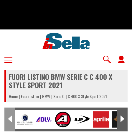
Salta
al
contenuto
principale
U
a
FUORI LISTINO BMW SERIE C C 400 X
m
STYLE SPORT 2021
Home
Fuori listino
BMW
Serie C
C 400 X Style Sport 2021