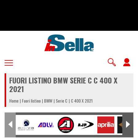
Salta
al
contenuto
principale
U
a
FUORI LISTINO BMW SERIE C C 400 X
m
2021
Home
Fuori listino
BMW
Serie C
C 400 X 2021