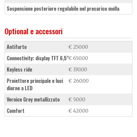
sospensione posteriore regolabile nel precarico molla
Optional e accessori
antifurto
€ 250.00
connectivity: display TFT 6,5"
€ 650.00
keyless ride
€ 330.00
proiettore principale e luci
€ 260.00
diurne a LED
vernice Grey metallizzato
€ 50.00
Comfort
€ 420.00