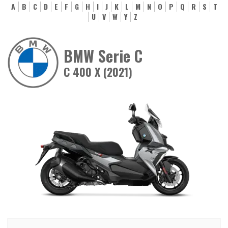
A
B
C
D
E
F
G
H
I
J
K
L
M
N
O
P
Q
R
S
T
U
V
W
Y
Z
BMW Serie C
C 400 X (2021)