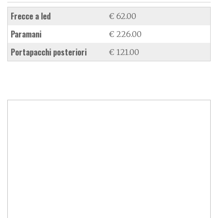
frecce a led
€ 62.00
paramani
€ 226.00
portapacchi posteriori
€ 121.00