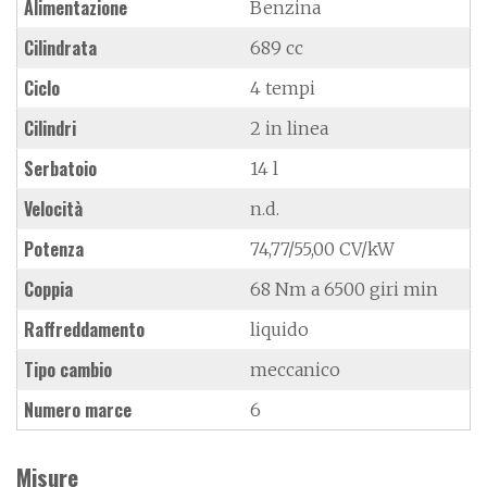
Alimentazione
Benzina
Cilindrata
689 cc
Ciclo
4 tempi
Cilindri
2 in linea
Serbatoio
14 l
Velocità
n.d.
Potenza
74,77/55,00 CV/kW
Coppia
68 Nm a 6500 giri min
Raffreddamento
liquido
Tipo cambio
meccanico
Numero marce
6
Misure