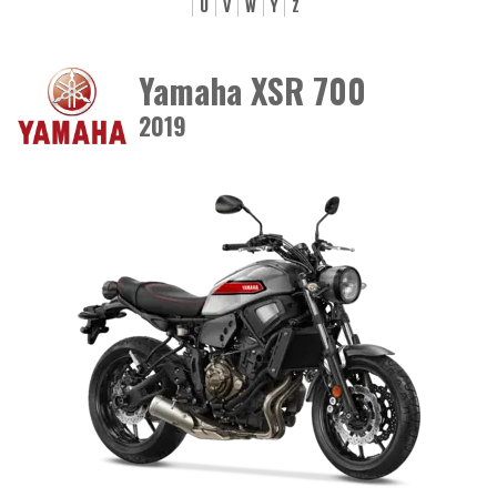
U
V
W
Y
Z
Yamaha XSR 700
2019