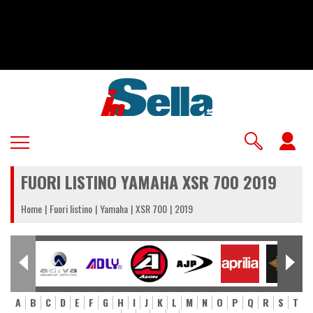
Salta
al
contenuto
principale
U
a
FUORI LISTINO YAMAHA XSR 700 2019
m
Home
Fuori listino
Yamaha
XSR 700
2019
A
B
C
D
E
F
G
H
I
J
K
L
M
N
O
P
Q
R
S
T