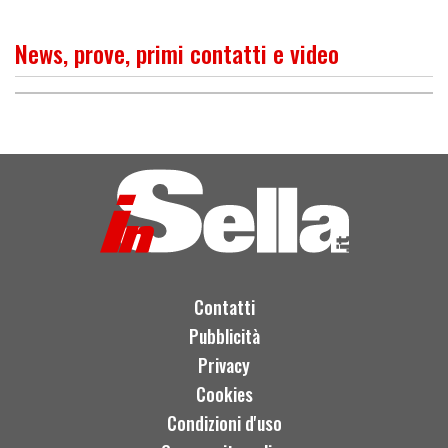
News, prove, primi contatti e video
O
P
R
I
M
O
C
O
N
T
A
T
T
Yamaha XSR700 XTRIBUTE:
omaggio alla XT 500
Contatti
Pubblicità
Privacy
Cookies
Condizioni d'uso