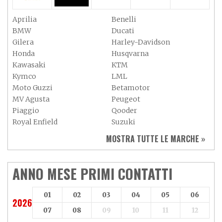
Aprilia
Benelli
BMW
Ducati
Gilera
Harley-Davidson
Honda
Husqvarna
Kawasaki
KTM
Kymco
LML
Moto Guzzi
Betamotor
MV Agusta
Peugeot
Piaggio
Qooder
Royal Enfield
Suzuki
Sym
Triumph
MOSTRA TUTTE LE MARCHE »
Vespa
Yamaha
Adiva
Adly
Aeon
Aspes
ANNO MESE PRIMI CONTATTI
Axy
Baotian
01
02
03
04
05
06
2026
07
08
09
10
11
12