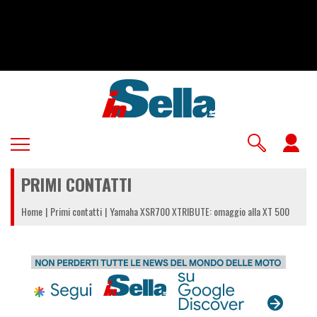
Salta
al
contenuto
principale
U
a
PRIMI CONTATTI
m
Home
Primi contatti
Yamaha XSR700 XTRIBUTE: omaggio alla XT 500