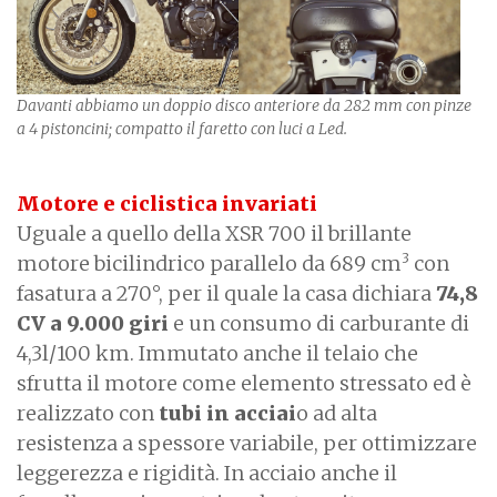
Davanti abbiamo un doppio disco anteriore da 282 mm con pinze
a 4 pistoncini; compatto il faretto con luci a Led.
Motore e ciclistica invariati
Uguale a quello della XSR 700 il brillante
3
motore bicilindrico parallelo da 689 cm
con
fasatura a 270°, per il quale la casa dichiara
74,8
CV a 9.000 giri
e un consumo di carburante di
4,3l/100 km. Immutato anche il telaio che
sfrutta il motore come elemento stressato ed è
realizzato con
tubi in acciai
o ad alta
resistenza a spessore variabile, per ottimizzare
leggerezza e rigidità. In acciaio anche il