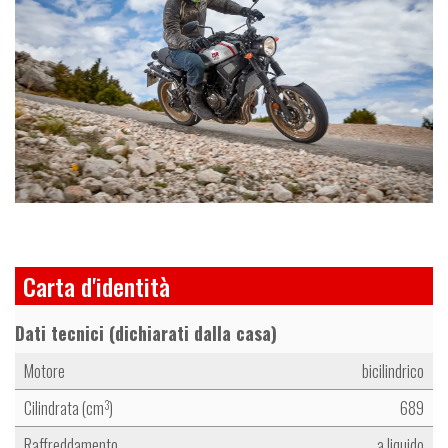
Carta d'identità
Dati tecnici (dichiarati dalla casa)
Motore
bicilindrico
Cilindrata (cm
)
689
3
Raffreddamento
a liquido