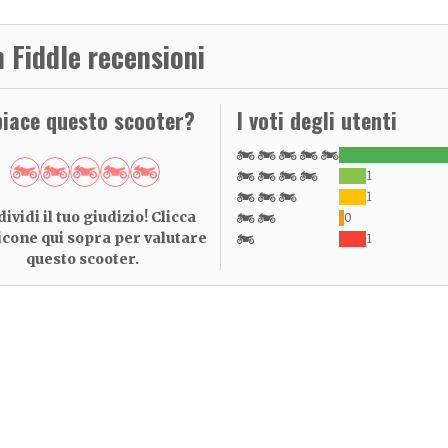
 Fiddle recensioni
piace questo scooter?
I voti degli utenti
1
1
ividi il tuo giudizio! Clicca
0
 icone qui sopra per valutare
1
questo scooter.