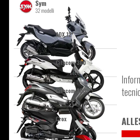
Sym
32 modelli
ADX 125
Citycom 300
Infor
tecni
Citycom.300
Crox
ALLE