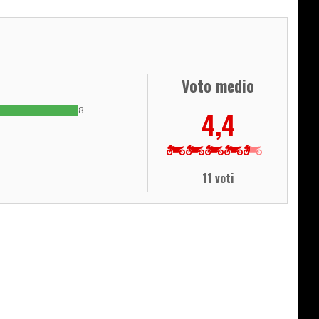
Voto medio
8
4,4
11 voti