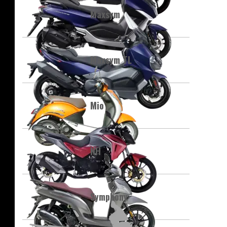
Maxsym
Maxsym TL
Mio
NH
Symphony