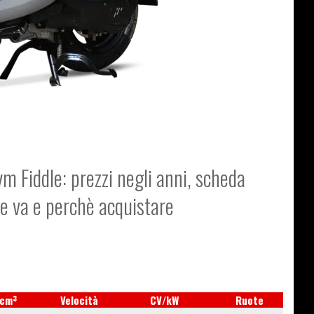
ym Fiddle: prezzi negli anni, scheda
me va e perchè acquistare
3
cm
Velocità
CV/kW
Ruote