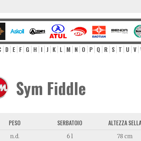
C
D
E
F
G
H
I
J
K
L
M
N
O
P
Q
R
S
T
U
V
Sym Fiddle
PESO
SERBATOIO
ALTEZZA SELL
n.d.
6 l
78 cm