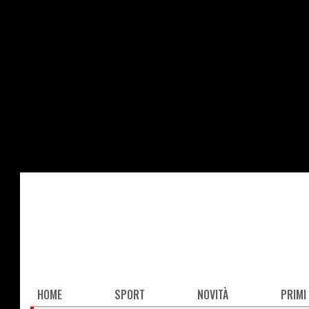
Salta
al
contenuto
principale
Main
HOME
SPORT
NOVITÀ
PRIMI
navigation