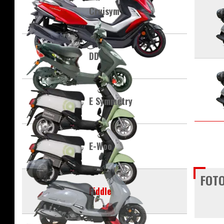
Cruisym
DD
E Symmetry
E-Woo
FOTO
Fiddle