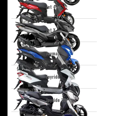
Jet 4RX
Jet X
Joymax
Joyride
Joyride 300