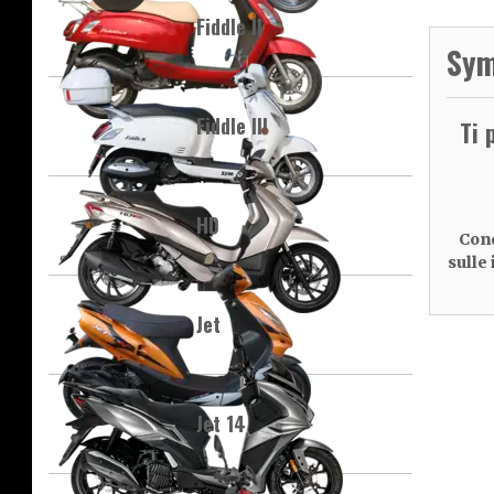
Fiddle II
Sym
Fiddle III
Ti 
HD
Cond
sulle
Jet
Jet 14