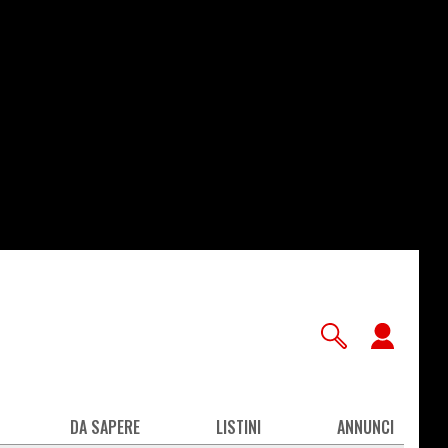
User
accou
men
DA SAPERE
LISTINI
ANNUNCI