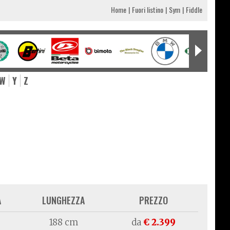
Home
Fuori listino
Sym
Fiddle
W
Y
Z
A
LUNGHEZZA
PREZZO
188 cm
da
€ 2.399