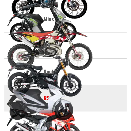
Mius
MR
Nuuk
RS
RS3