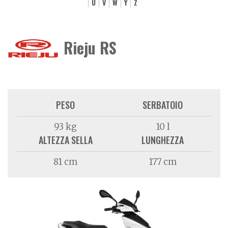
U
V
W
Y
Z
Rieju RS
PESO
SERBATOIO
93 kg
10 l
ALTEZZA SELLA
LUNGHEZZA
81 cm
177 cm