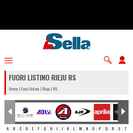
Salta
al
contenuto
principale
U
a
FUORI LISTINO RIEJU RS
m
Home
Fuori listino
Rieju
RS
A
B
C
D
E
F
G
H
I
J
K
L
M
N
O
P
Q
R
S
T