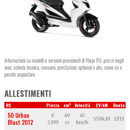
Informazioni su modelli e versioni precedenti di Rieju RS: prezzi negli
anni, scheda tecnica, consumi, prestazioni, optional e abs, come va e
perchè acquistare
ALLESTIMENTI
3
RS
Prezzo
cm
Velocità
CV/kW
Ruote
50 Urban
€
49
45
5,57/4,10
13/13
Blast 2012
2.199
cc
km/h