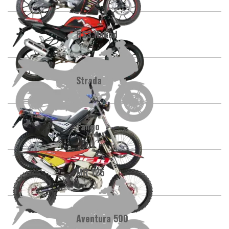
RS3 Naked
Strada
Tango
MR 125
Aventura 500