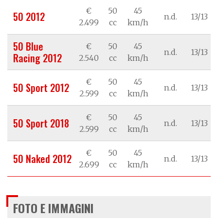
€
50
45
50 2012
n.d.
13/13
2.499
cc
km/h
50 Blue
€
50
45
n.d.
13/13
Racing 2012
2.540
cc
km/h
€
50
45
50 Sport 2012
n.d.
13/13
2.599
cc
km/h
€
50
45
50 Sport 2018
n.d.
13/13
2.599
cc
km/h
€
50
45
50 Naked 2012
n.d.
13/13
2.699
cc
km/h
FOTO E IMMAGINI