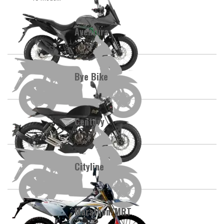
Aventura
Bye Bike
Century
Cityline
Marathon/MRT