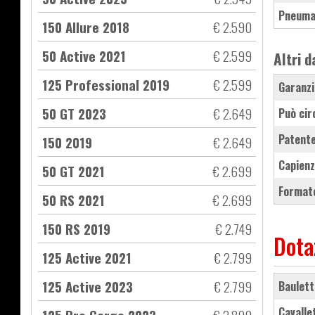
Pneuma
150 Allure 2018
€ 2.590
50 Active 2021
€ 2.599
Altri d
125 Professional 2019
€ 2.599
Garanzi
50 GT 2023
€ 2.649
Può cir
Patente
150 2019
€ 2.649
Capienz
50 GT 2021
€ 2.699
Formato
50 RS 2021
€ 2.699
150 RS 2019
€ 2.749
Dota
125 Active 2021
€ 2.799
125 Active 2023
€ 2.799
baulett
cavall