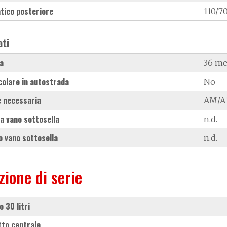
tico posteriore
110/70
ati
a
36 me
colare in autostrada
No
 necessaria
AM/A1
a vano sottosella
n.d.
 vano sottosella
n.d.
zione di serie
o 30 litri
etto centrale