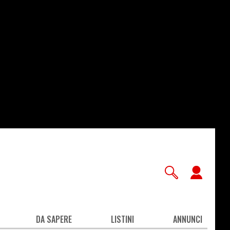
User
accou
men
DA SAPERE
LISTINI
ANNUNCI