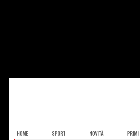
Salta
al
contenuto
principale
Main
HOME
SPORT
NOVITÀ
PRIMI
navigation