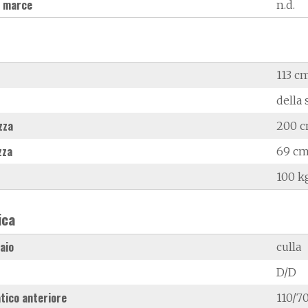
 marce
n.d.
113 c
della 
zza
200 
zza
69 c
100 k
ica
laio
culla
D/D
tico anteriore
110/70