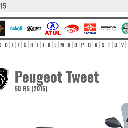
015
C
D
E
F
G
H
I
J
K
L
M
N
O
P
Q
R
S
T
U
V
Peugeot Tweet
50 RS (2015)