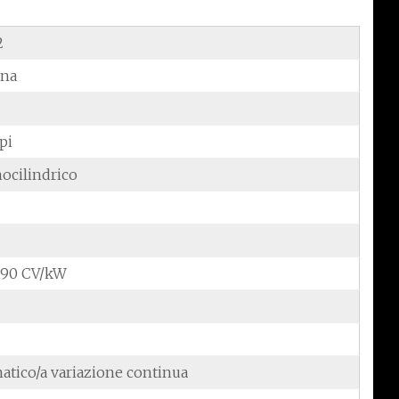
2
ina
pi
ocilindrico
2,90 CV/kW
atico/a variazione continua