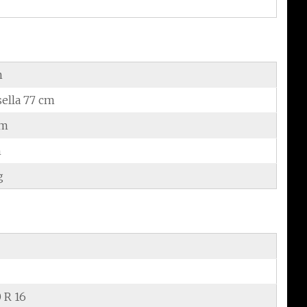
m
sella 77 cm
cm
m
g
 R 16