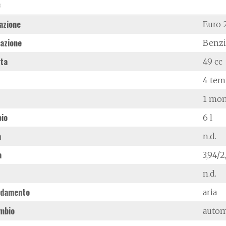
e
azione
Euro 
azione
Benz
ata
49 cc
4 tem
1 mon
oio
6 l
à
n.d.
a
3,94/
n.d.
ddamento
aria
mbio
autom