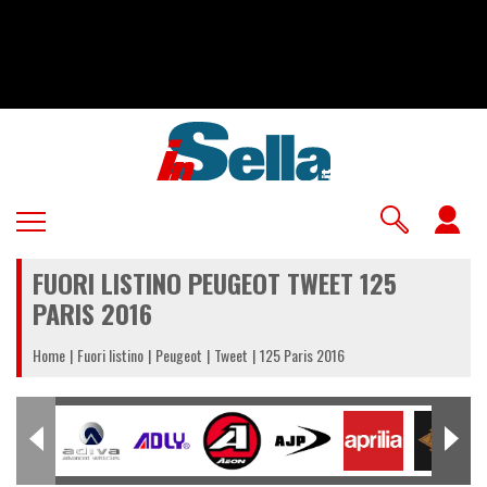
Salta
al
contenuto
principale
U
a
FUORI LISTINO PEUGEOT TWEET 125
m
PARIS 2016
Home
Fuori listino
Peugeot
Tweet
125 Paris 2016