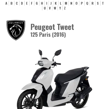
A
B
C
D
E
F
G
H
I
J
K
L
M
N
O
P
Q
R
S
T
U
V
W
Y
Z
Peugeot Tweet
125 Paris (2016)