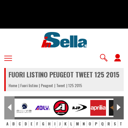
Salta
al
contenuto
principale
U
a
FUORI LISTINO PEUGEOT TWEET 125 2015
m
Home
Fuori listino
Peugeot
Tweet
125 2015
A
B
C
D
E
F
G
H
I
J
K
L
M
N
O
P
Q
R
S
T