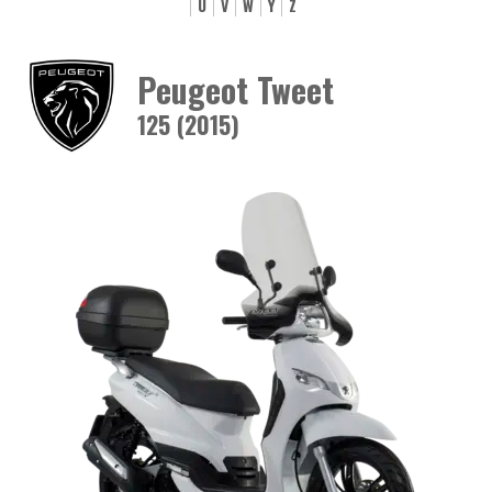
U
V
W
Y
Z
Peugeot Tweet
125 (2015)