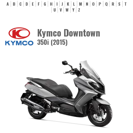
A
B
C
D
E
F
G
H
I
J
K
L
M
N
O
P
Q
R
S
T
U
V
W
Y
Z
Kymco Downtown
350i (2015)