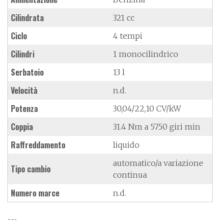
Cilindrata
321 cc
Ciclo
4 tempi
Cilindri
1 monocilindrico
Serbatoio
13 l
Velocità
n.d.
Potenza
30,04/22,10 CV/kW
Coppia
31.4 Nm a 5750 giri min
Raffreddamento
liquido
automatico/a variazione
Tipo cambio
continua
Numero marce
n.d.