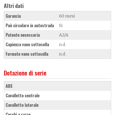
Altri dati
Garanzia
60 mesi
Può circolare in autostrada
Si
Patente necessaria
A2/A
Capienza vano sottosella
n.d.
Formato vano sottosella
n.d.
Dotazione di serie
ABS
cavalletto centrale
cavalletto laterale
cerchi a razze