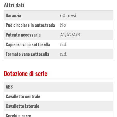
Altri dati
Garanzia
60 mesi
Può circolare in autostrada
No
Patente necessaria
A1/A2/A/B
Capienza vano sottosella
n.d.
Formato vano sottosella
n.d.
Dotazione di serie
ABS
cavalletto centrale
cavalletto laterale
cerchi a razze