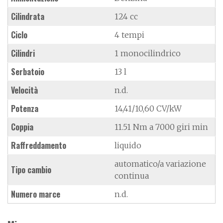
Cilindrata
124 cc
Ciclo
4 tempi
Cilindri
1 monocilindrico
Serbatoio
13 l
Velocità
n.d.
Potenza
14,41/10,60 CV/kW
Coppia
11.51 Nm a 7000 giri min
Raffreddamento
liquido
automatico/a variazione
Tipo cambio
continua
Numero marce
n.d.