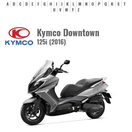
A
B
C
D
E
F
G
H
I
J
K
L
M
N
O
P
Q
R
S
T
U
V
W
Y
Z
Kymco Downtown
125i (2016)