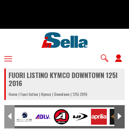
Salta
al
contenuto
principale
U
a
FUORI LISTINO KYMCO DOWNTOWN 125I
m
2016
Home
Fuori listino
Kymco
Downtown
125i 2016