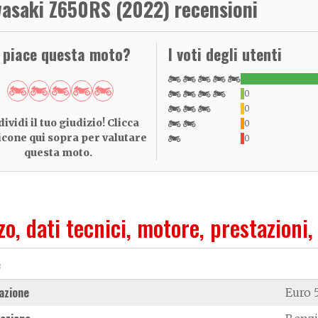
asaki Z650RS (2022) recensioni
i piace questa moto?
I voti degli utenti
0
0
ividi il tuo giudizio! Clicca
0
 icone qui sopra per valutare
0
questa moto.
zo, dati tecnici, motore, prestazioni,
e
azione
Euro 