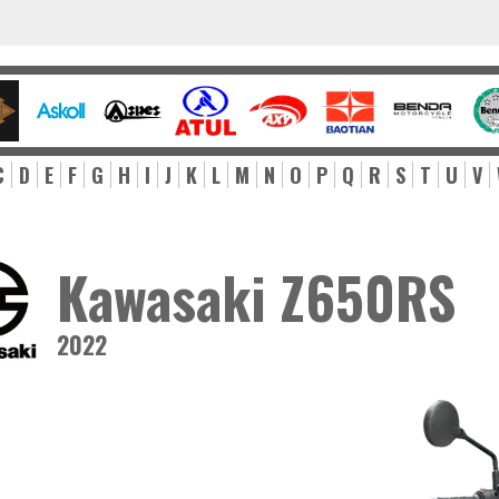
C
D
E
F
G
H
I
J
K
L
M
N
O
P
Q
R
S
T
U
V
Kawasaki Z650RS
2022