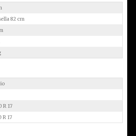
m
sella 82 cm
cm
m
g
cio
0 R 17
0 R 17