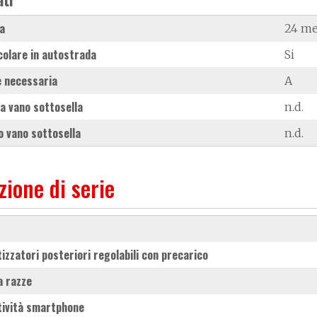
a
24 me
colare in autostrada
Si
 necessaria
A
a vano sottosella
n.d.
 vano sottosella
n.d.
zione di serie
izzatori posteriori regolabili con precarico
 a razze
tività smartphone