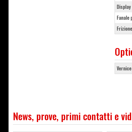
Displa
fanale
frizio
Opti
vernic
News, prove, primi contatti e vi