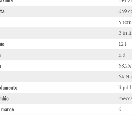
azione
Benz
ata
649 c
4 tem
2 in l
oio
12 l
à
n.d.
a
68,25
64 Nm
ddamento
liqui
mbio
mecc
 marce
6