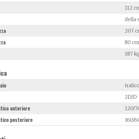
112 c
della 
zza
207 
zza
80 c
187 k
ica
laio
tralic
2D/D
tico anteriore
120/7
tico posteriore
160/6
ati