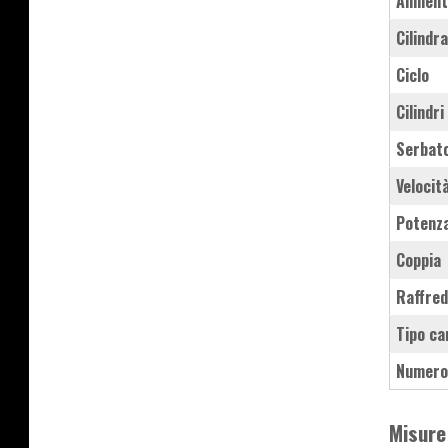
Aliment
Cilindr
Ciclo
Cilindri
Serbat
Velocit
Potenz
Coppia
Raffre
Tipo ca
Numero
Misure