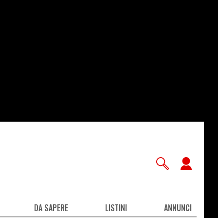
User
accou
men
DA SAPERE
LISTINI
ANNUNCI