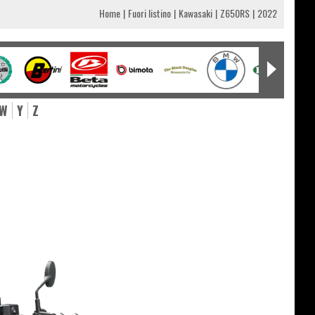
Home
Fuori listino
Kawasaki
Z650RS
2022
W
Y
Z