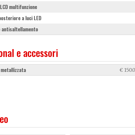
y LCD multifunzione
 posteriore a luci LED
ne antisaltellamento
onal e accessori
e metallizzata
€ 150.
deo