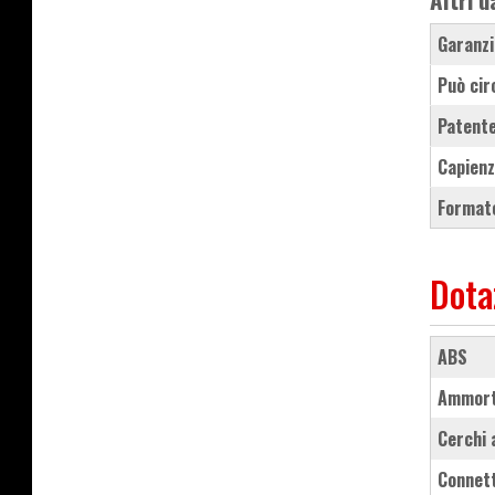
Garanzi
Può cir
Patente
Capienz
Formato
Dota
ABS
ammort
cerchi
connet