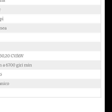
ina
c
pi
inea
/50,20 CV/kW
 a 6700 giri min
do
anico