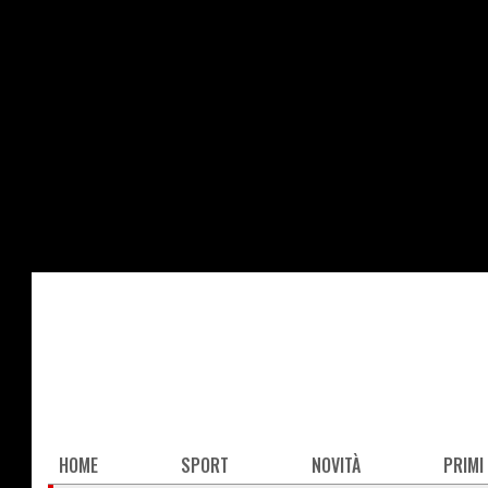
Salta
al
contenuto
principale
Main
HOME
SPORT
NOVITÀ
PRIMI
navigation