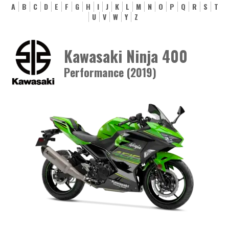
A
B
C
D
E
F
G
H
I
J
K
L
M
N
O
P
Q
R
S
T
U
V
W
Y
Z
Kawasaki Ninja 400
Performance (2019)