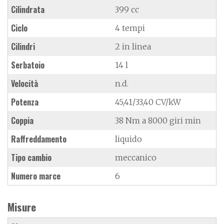
Cilindrata
399 cc
Ciclo
4 tempi
Cilindri
2 in linea
Serbatoio
14 l
Velocità
n.d.
Potenza
45,41/33,40 CV/kW
Coppia
38 Nm a 8000 giri min
Raffreddamento
liquido
Tipo cambio
meccanico
Numero marce
6
Misure