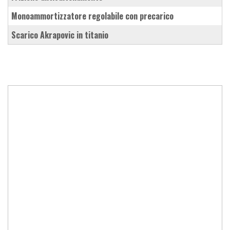
monoammortizzatore regolabile con precarico
scarico Akrapovic in titanio