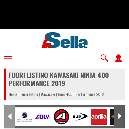
Salta
al
contenuto
principale
U
a
FUORI LISTINO KAWASAKI NINJA 400
m
PERFORMANCE 2019
Home
Fuori listino
Kawasaki
Ninja 400
Performance 2019