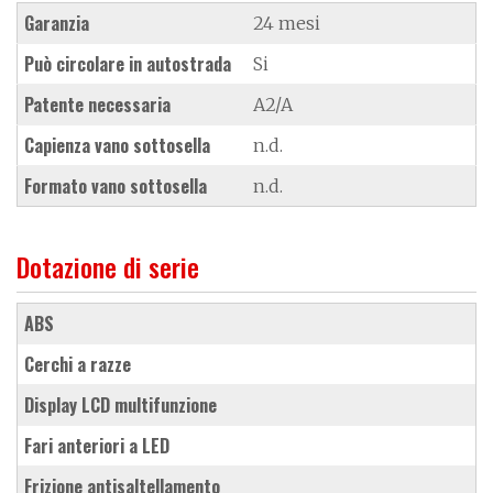
Garanzia
24 mesi
Può circolare in autostrada
Si
Patente necessaria
A2/A
Capienza vano sottosella
n.d.
Formato vano sottosella
n.d.
Dotazione di serie
ABS
cerchi a razze
Display LCD multifunzione
Fari anteriori a LED
frizione antisaltellamento