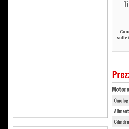
T
Cond
sulle
Prez
Motor
Omolog
Aliment
Cilindr