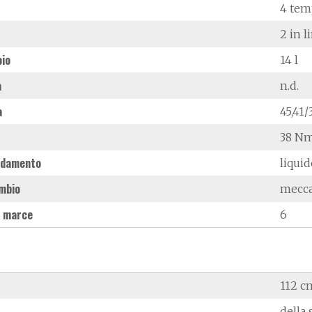
4 tem
2 in l
oio
14 l
à
n.d.
a
45,41
38 Nm
ddamento
liqui
mbio
mecc
 marce
6
112 c
della 