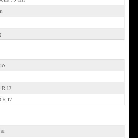
m
g
cio
 R 17
0 R 17
si