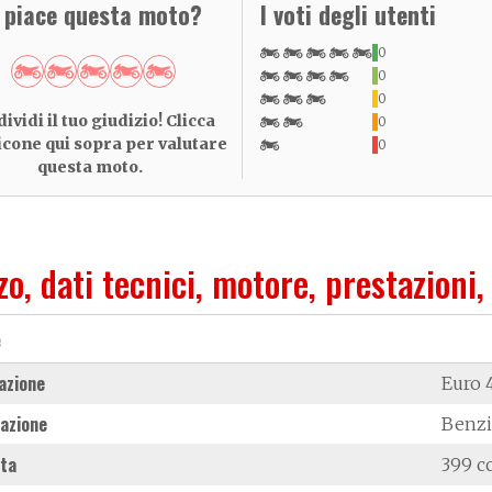
i piace questa moto?
I voti degli utenti
0
0
0
ividi il tuo giudizio! Clicca
0
 icone qui sopra per valutare
0
questa moto.
zo, dati tecnici, motore, prestazioni,
e
azione
Euro 
azione
Benz
ata
399 c