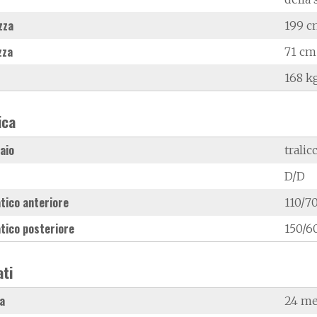
zza
199 c
zza
71 cm
168 k
ica
laio
tralic
D/D
tico anteriore
110/70
tico posteriore
150/6
ati
a
24 me