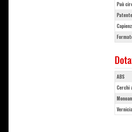
Può cir
Patente
Capienz
Formato
Dota
ABS
cerchi
monoa
Vernic