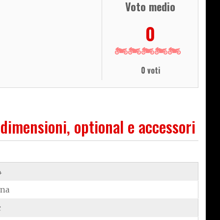
Voto medio
0
0 voti
 dimensioni, optional e accessori
4
ina
c