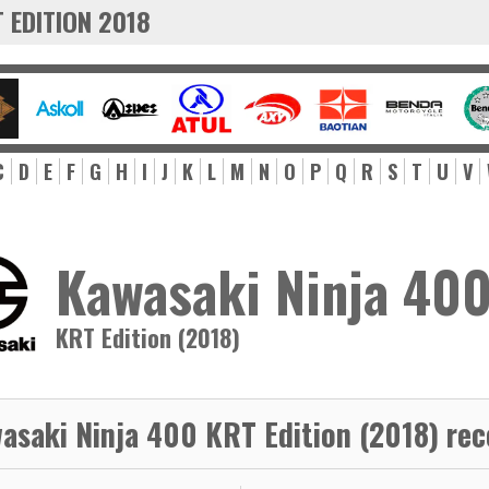
 EDITION 2018
C
D
E
F
G
H
I
J
K
L
M
N
O
P
Q
R
S
T
U
V
Kawasaki Ninja 40
KRT Edition (2018)
asaki Ninja 400 KRT Edition (2018) rec