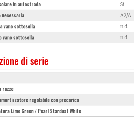
colare in autostrada
Si
 necessaria
A2/A
a vano sottosella
n.d.
 vano sottosella
n.d.
zione di serie
 a razze
mmortizzatore regolabile con precarico
iatura Lime Green / Pearl Stardust White