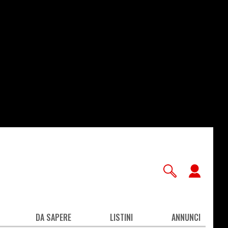
User
accou
men
DA SAPERE
LISTINI
ANNUNCI