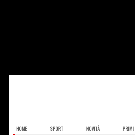
Salta
al
contenuto
principale
Main
HOME
SPORT
NOVITÀ
PRIMI
navigation