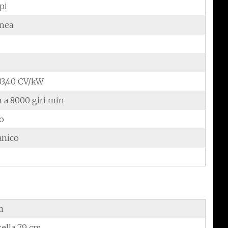
pi
inea
/33,40 CV/kW
 a 8000 giri min
do
anico
m
sella 79 cm