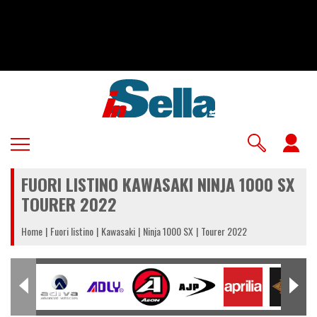
Salta
al
contenuto
principale
U
a
FUORI LISTINO KAWASAKI NINJA 1000 SX
m
TOURER 2022
Home
Fuori listino
Kawasaki
Ninja 1000 SX
Tourer 2022