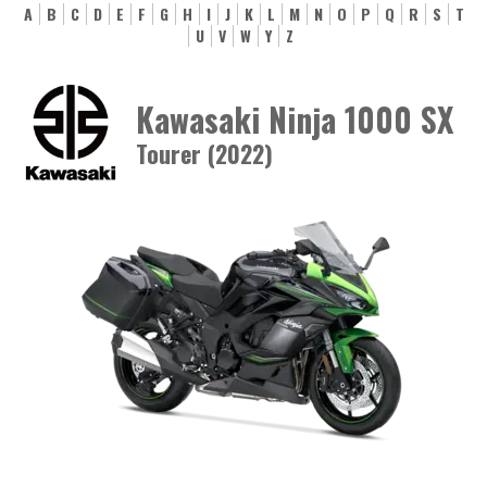
A
B
C
D
E
F
G
H
I
J
K
L
M
N
O
P
Q
R
S
T
U
V
W
Y
Z
Kawasaki Ninja 1000 SX
Tourer (2022)