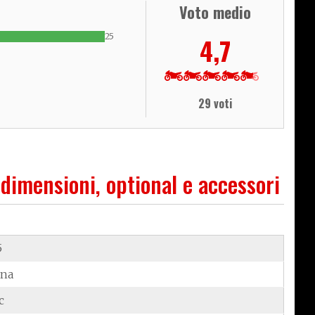
Voto medio
25
4,7
29 voti
 dimensioni, optional e accessori
5
ina
c