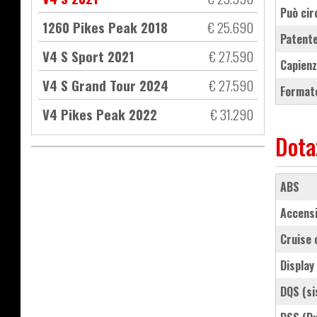
Può cir
1260 Pikes Peak 2018
€ 25.690
Patente
V4 S Sport 2021
€ 27.590
Capienz
V4 S Grand Tour 2024
€ 27.590
Formato
V4 Pikes Peak 2022
€ 31.290
Dota
ABS
accens
cruise
displa
DQS (s