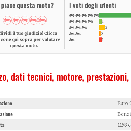
i piace questa moto?
I voti degli utenti
1
2
ividi il tuo giudizio! Clicca
0
 icone qui sopra per valutare
1
questa moto.
zo, dati tecnici, motore, prestazioni,
e
azione
Euro 
azione
Benz
ata
1158 c