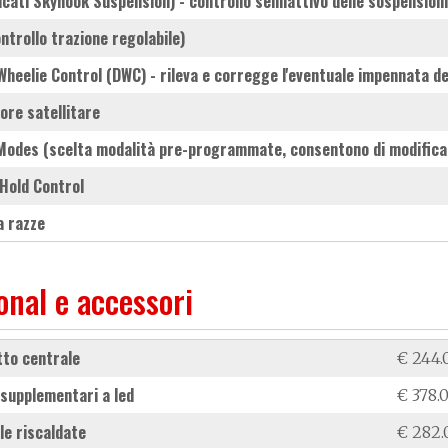
ucati Skyhook Suspension) - controllo semiattivo delle sospensioni
ontrollo trazione regolabile)
 Wheelie Control (DWC) - rileva e corregge l'eventuale impennata d
tore satellitare
 Modes (scelta modalità pre-programmate, consentono di modificar
e Hold Control
 a razze
onal e accessori
etto centrale
€ 244.
i supplementari a led
€ 378.
le riscaldate
€ 282.