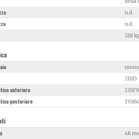
della 
zza
n.d.
zza
n.d.
218 k
ica
laio
mono
2D/D
tico anteriore
120/7
tico posteriore
170/6
ati
a
48 me