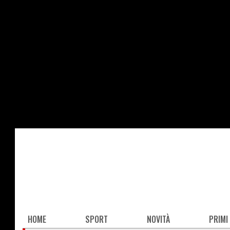
Salta
al
contenuto
principale
Main
HOME
SPORT
NOVITÀ
PRIMI
navigation