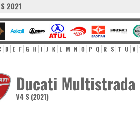
 S 2021
C
D
E
F
G
H
I
J
K
L
M
N
O
P
Q
R
S
T
U
V
Ducati Multistrada
V4 S (2021)