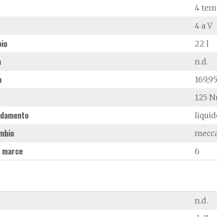
4 tem
4 a V
oio
22 l
à
n.d.
a
169,9
125 N
ddamento
liqui
mbio
mecc
 marce
6
n.d.