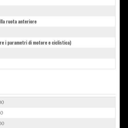
ella ruota anteriore
e i parametri di motore e ciclistica)
00
00
00