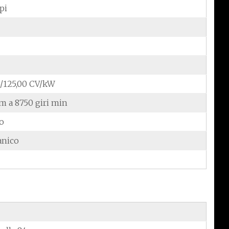
pi
5/125,00 CV/kW
m a 8750 giri min
do
anico