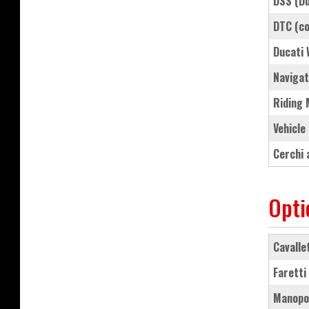
DSS (D
DTC (c
Ducati
naviga
Riding
Vehicl
cerchi
Opti
cavall
farett
manopo