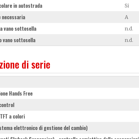
colare in autostrada
Si
 necessaria
A
a vano sottosella
n.d.
 vano sottosella
n.d.
zione di serie
ione Hands Free
 control
y TFT a colori
istema elettronico di gestione del cambio)