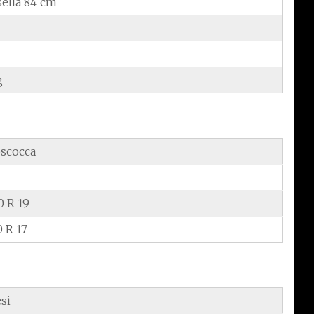
sella 84 cm
g
scocca
0 R 19
0 R 17
si