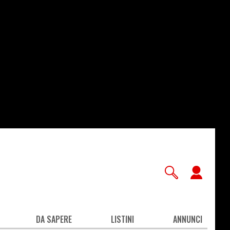
User
accou
men
DA SAPERE
LISTINI
ANNUNCI