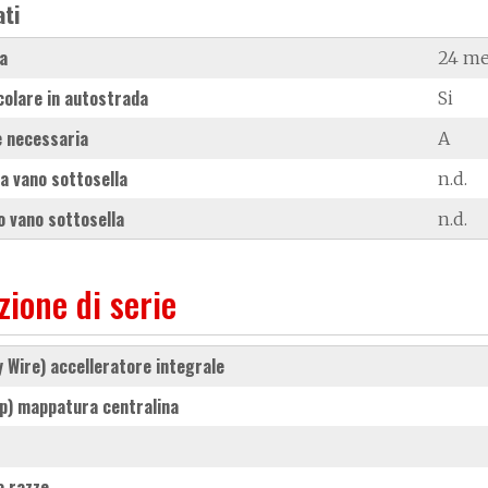
ati
a
24 me
colare in autostrada
Si
 necessaria
A
a vano sottosella
n.d.
 vano sottosella
n.d.
zione di serie
 by Wire) accelleratore integrale
Map) mappatura centralina
 a razze