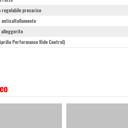
la regolabile precarico
ne antisaltellamento
o alleggerito
Aprilia Performance Ride Control)
deo