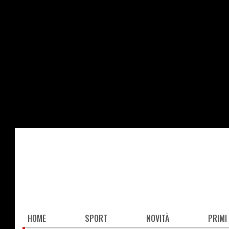
Salta
al
contenuto
principale
Main
HOME
SPORT
NOVITÀ
PRIMI
navigation