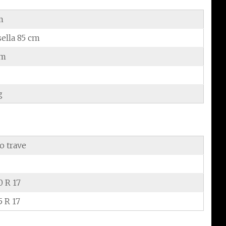
m
sella 85 cm
cm
g
o trave
0 R 17
5 R 17