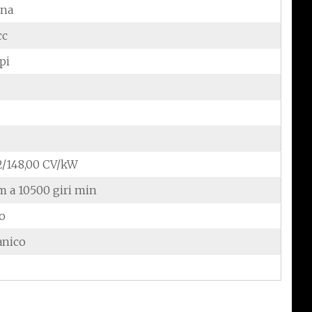
ina
cc
pi
2/148,00 CV/kW
m a 10500 giri min
do
anico