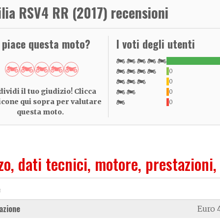
ilia RSV4 RR (2017) recensioni
i piace questa moto?
I voti degli utenti
0
0
ividi il tuo giudizio! Clicca
0
 icone qui sopra per valutare
0
questa moto.
zo, dati tecnici, motore, prestazioni,
e
azione
Euro 