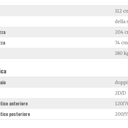
112 c
della 
zza
204 
zza
74 cm
180 k
ica
laio
doppi
2D/D
tico anteriore
120/7
tico posteriore
200/5