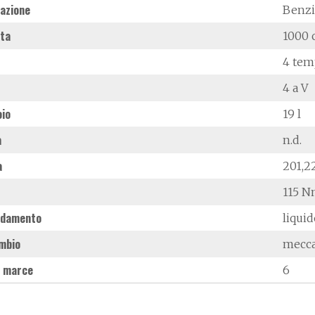
azione
Benz
ata
1000 
4 tem
4 a V
oio
19 l
à
n.d.
a
201,2
115 N
ddamento
liqui
mbio
mecc
 marce
6