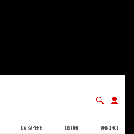
User
accou
men
DA SAPERE
LISTINI
ANNUNCI