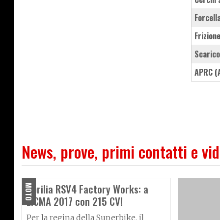
forcel
frizio
scaric
aPRC (
News, prove, primi contatti e vi
Aprilia RSV4 Factory Works: a
MOTO
EICMA 2017 con 215 CV!
Per la regina della Superbike, il