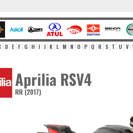
C
D
E
F
G
H
I
J
K
L
M
N
O
P
Q
R
S
T
U
V
Aprilia RSV4
RR (2017)