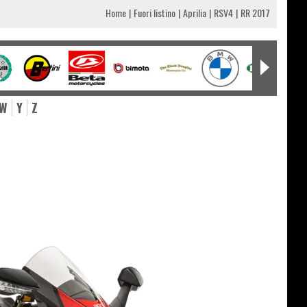
Home
Fuori listino
Aprilia
RSV4
RR 2017
W
Y
Z