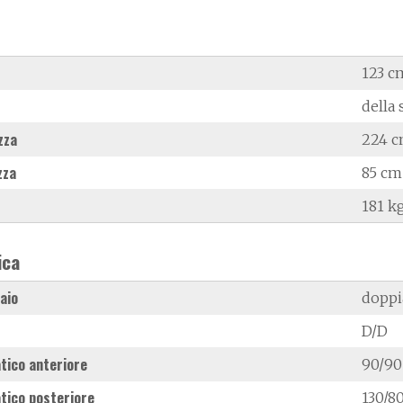
123 c
della 
zza
224 
zza
85 cm
181 k
ica
laio
doppi
D/D
tico anteriore
90/90
tico posteriore
130/80