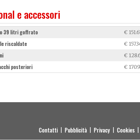
onal e accessori
to 39 litri goffrato
€ 151.6
le riscaldate
€ 157.3
ni
€ 128.
acchi posteriori
€ 170.
Contatti
Pubblicità
Privacy
Cookies