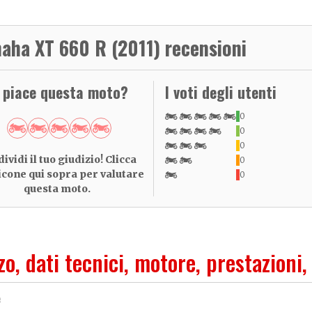
aha XT 660 R (2011) recensioni
i piace questa moto?
I voti degli utenti
0
0
0
ividi il tuo giudizio! Clicca
0
 icone qui sopra per valutare
0
questa moto.
zo, dati tecnici, motore, prestazioni,
e