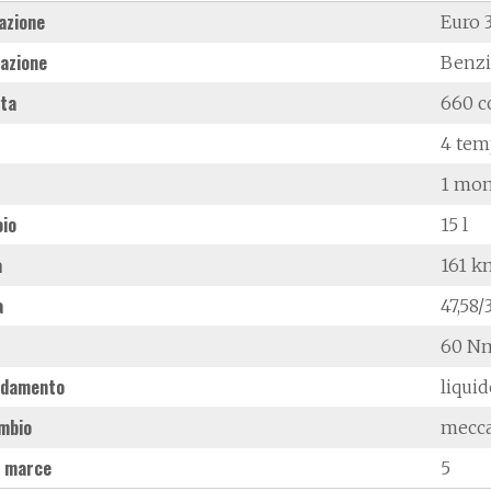
azione
Euro 
azione
Benz
ata
660 c
4 tem
1 mon
oio
15 l
à
161 k
a
47,58
60 Nm
ddamento
liqui
mbio
mecc
 marce
5