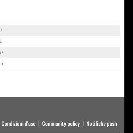
7
4
67
95
Condizioni d'uso
Community policy
Notifiche push