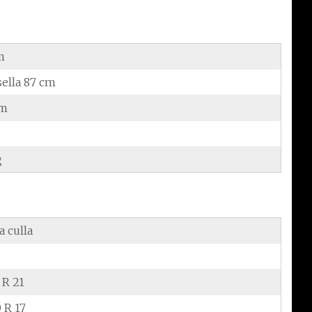
m
sella 87 cm
cm
g
a culla
 R 21
 R 17