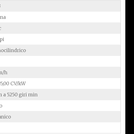
3
ina
c
pi
ocilindrico
m/h
/35,00 CV/kW
 a 5250 giri min
do
anico