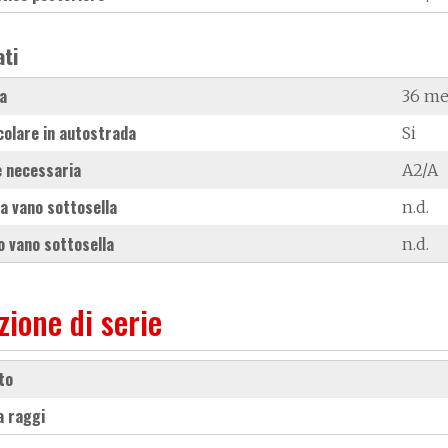
ati
a
36 me
colare in autostrada
Si
 necessaria
A2/A
a vano sottosella
n.d.
 vano sottosella
n.d.
zione di serie
rto
 a raggi