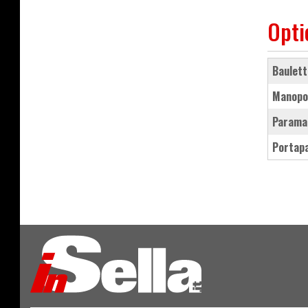
Opti
baulet
manopo
parama
portap