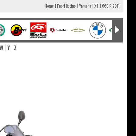
Home
Fuori listino
Yamaha
XT
660 R 2011
W
Y
Z