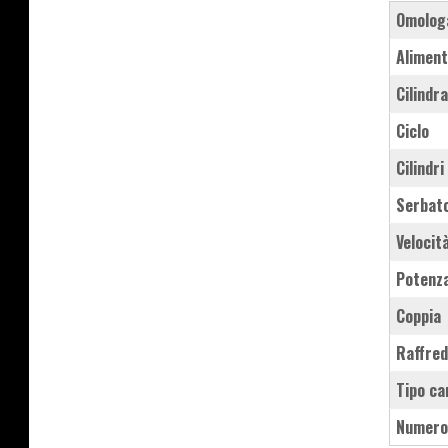
Omolog
Aliment
Cilindr
Ciclo
Cilindri
Serbat
Velocit
Potenz
Coppia
Raffre
Tipo ca
Numero