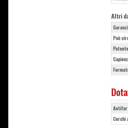
Altri d
Garanzi
Può cir
Patente
Capienz
Formato
Dota
antifu
cerchi