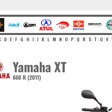
C
D
E
F
G
H
I
J
K
L
M
N
O
P
Q
R
S
T
U
V
Yamaha XT
660 R (2011)