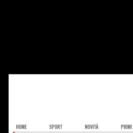
Salta
al
contenuto
principale
Main
HOME
SPORT
NOVITÀ
PRIMI
navigation