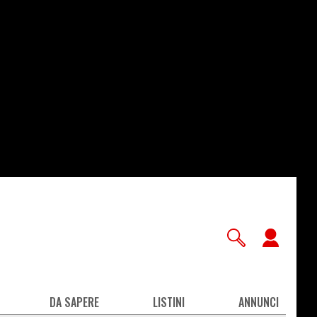
User
accou
men
DA SAPERE
LISTINI
ANNUNCI