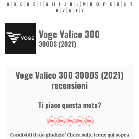
A
B
C
D
E
F
G
H
I
J
K
L
M
N
O
P
Q
R
S
T
U
V
W
Y
Z
Voge Valico 300
300DS (2021)
Voge Valico 300 300DS (2021)
recensioni
Ti piace questa moto?
Condividi il tuo giudizio! Clicca sulle icone qui sopra