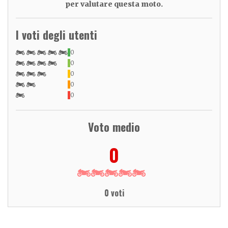
per valutare questa moto.
I voti degli utenti
0
0
0
0
0
Voto medio
0
0 voti