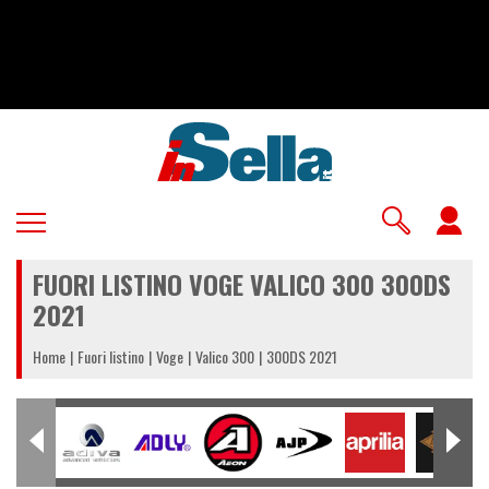
Salta
al
contenuto
principale
U
a
FUORI LISTINO VOGE VALICO 300 300DS
m
2021
Home
Fuori listino
Voge
Valico 300
300DS 2021