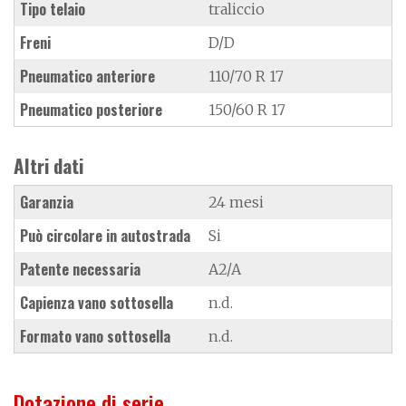
Tipo telaio
traliccio
Freni
D/D
Pneumatico anteriore
110/70 R 17
Pneumatico posteriore
150/60 R 17
Altri dati
Garanzia
24 mesi
Può circolare in autostrada
Si
Patente necessaria
A2/A
Capienza vano sottosella
n.d.
Formato vano sottosella
n.d.
Dotazione di serie