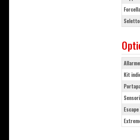
forcel
selett
Opti
allarm
kit in
portap
sensor
Escape
Extrem