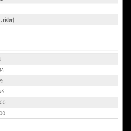
, rider)
1
84
95
96
.00
.00