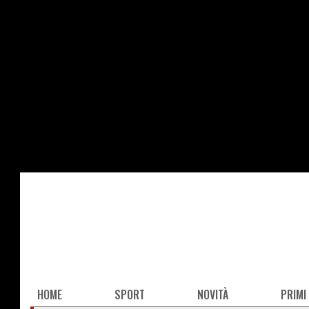
Salta
al
contenuto
principale
Main
HOME
SPORT
NOVITÀ
PRIMI
navigation