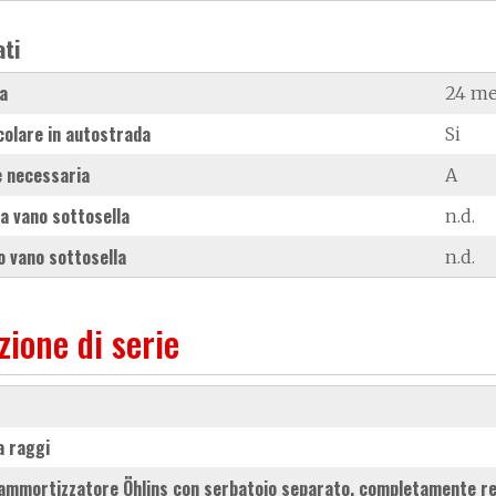
ati
a
24 me
colare in autostrada
Si
 necessaria
A
a vano sottosella
n.d.
 vano sottosella
n.d.
zione di serie
 a raggi
 ammortizzatore Öhlins con serbatoio separato, completamente re