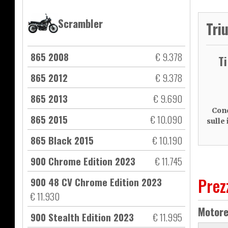
Scrambler
Tri
865 2008
€ 9.378
T
865 2012
€ 9.378
865 2013
€ 9.690
Cond
865 2015
€ 10.090
sulle
865 Black 2015
€ 10.190
900 Chrome Edition 2023
€ 11.745
Prez
900 48 CV Chrome Edition 2023
€ 11.930
Motor
900 Stealth Edition 2023
€ 11.995