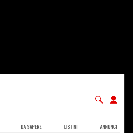
User
accou
men
DA SAPERE
LISTINI
ANNUNCI