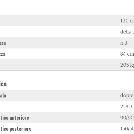
120 
della 
zza
n.d.
zza
84 c
205 k
ica
laio
doppi
2D/D
tico anteriore
90/90
tico posteriore
150/50