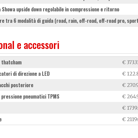
la Showa upside down regolabile in compressione e ritorno
ore tra 6 modalità di guida (road, rain, off-road, off-road pro, sport
onal e accessori
e thatcham
€ 373.3
dicatori di direzione a LED
€ 122.
acchi posteriore
€ 270.
i pressione pneumatici TPMS
€ 264.
€ 1739
e
€ 2119