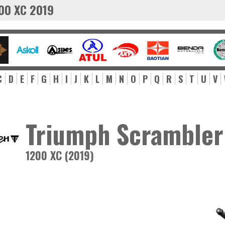
00 XC 2019
C
D
E
F
G
H
I
J
K
L
M
N
O
P
Q
R
S
T
U
V
Triumph Scrambler
1200 XC (2019)