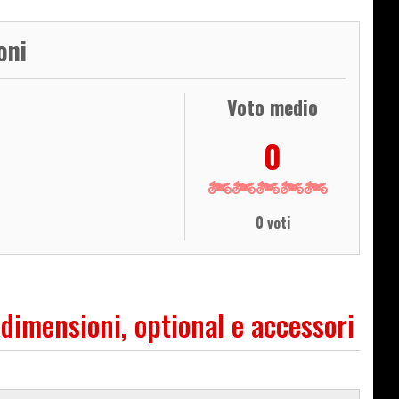
oni
Voto medio
0
0 voti
 dimensioni, optional e accessori