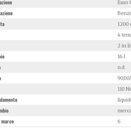
azione
Euro 
azione
Benz
ata
1200 
4 tem
2 in l
oio
16 l
à
n.d.
a
90,00
110 N
ddamento
liqui
mbio
mecc
 marce
6