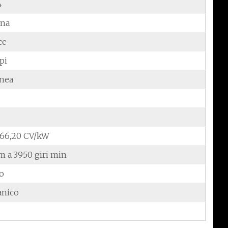
4
ina
cc
pi
inea
/66,20 CV/kW
m a 3950 giri min
do
anico