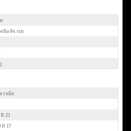
cm
sella 84 cm
m
g
a culla
 R 21
 R 17