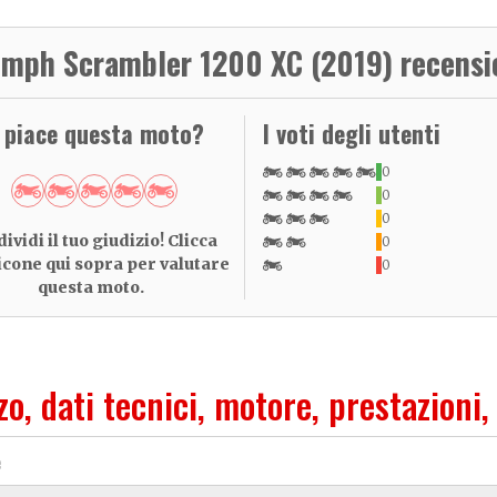
umph Scrambler 1200 XC (2019) recensi
i piace questa moto?
I voti degli utenti
0
0
0
ividi il tuo giudizio! Clicca
0
 icone qui sopra per valutare
0
questa moto.
zo, dati tecnici, motore, prestazioni,
e