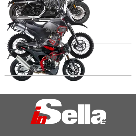
Stormbreaker
Superdual T
Varez