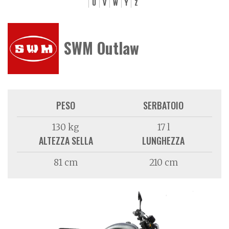
U
V
W
Y
Z
SWM Outlaw
PESO
SERBATOIO
130 kg
17 l
ALTEZZA SELLA
LUNGHEZZA
81 cm
210 cm