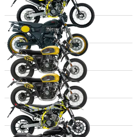
RS
Silver Vase
Six
Six Days
SM