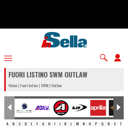
Salta
al
contenuto
principale
U
a
FUORI LISTINO SWM OUTLAW
m
Home
Fuori listino
SWM
Outlaw
A
B
C
D
E
F
G
H
I
J
K
L
M
N
O
P
Q
R
S
T