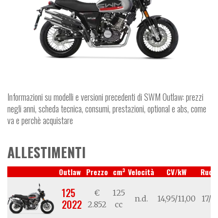
Informazioni su modelli e versioni precedenti di SWM Outlaw: prezzi
negli anni, scheda tecnica, consumi, prestazioni, optional e abs, come
va e perchè acquistare
ALLESTIMENTI
3
Outlaw
Prezzo
cm
Velocità
CV/kW
Ruot
125
€
125
n.d.
14,95/11,00
17/1
2022
2.852
cc