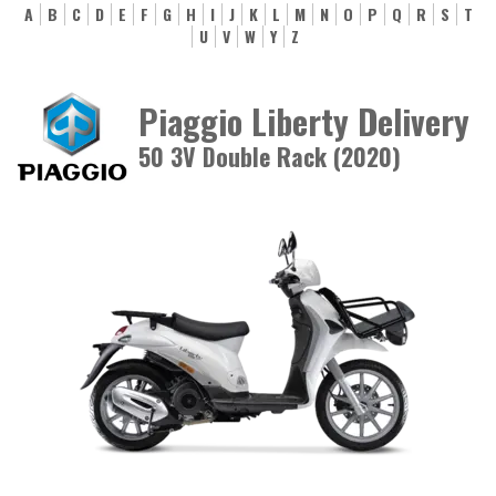
A
B
C
D
E
F
G
H
I
J
K
L
M
N
O
P
Q
R
S
T
U
V
W
Y
Z
Piaggio Liberty Delivery
50 3V Double Rack (2020)