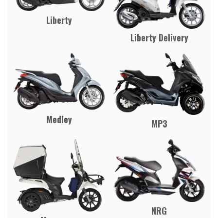
Liberty
Liberty Delivery
Medley
MP3
NRG