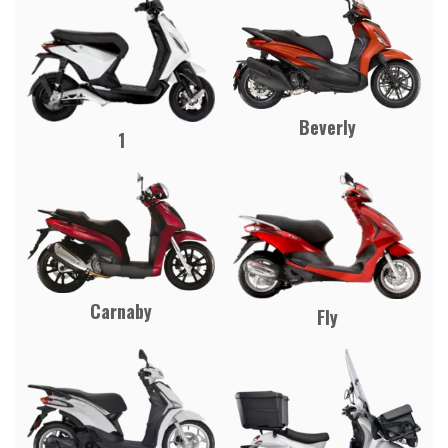
Beverly
1
Carnaby
Fly