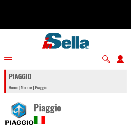
Salta
al
contenuto
principale
U
a
PIAGGIO
m
Home
Marche
Piaggio
Piaggio