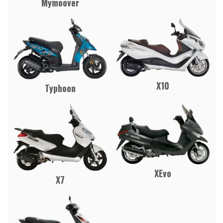
Mymoover
X10
Typhoon
XEvo
X7