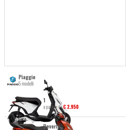
Piaggio
5 modelli
1
a partire da
€ 2.950
Beverly