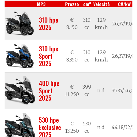
3
MP3
Prezzo
cm
Velocità
CV/kW
310 hpe
€
310
129
26,37/19,40
2025
8.150
cc
km/h
310 hpe
€
310
129
Sport
26,37/19,40
8.350
cc
km/h
2025
400 hpe
€
399
Sport
n.d.
35,35/26,00
11.250
cc
2025
530 hpe
€
530
Exclusive
n.d.
44,18/32,50
13.250
cc
2025