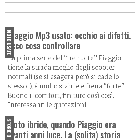
PROVA
Piaggio MP3 400 Sport:
O
P
R
I
M
O
C
O
N
T
A
T
T
Piaggio MP3 310: migliora in
tripla sicurezza
tutto?
Piaggio Mp3 usato: occhio ai difetti.
MOTO USATE
Ecco cosa controllare
La prima serie del “tre ruote” Piaggio
tiene la strada meglio degli scooter
normali (se si esagera però si cade lo
stesso...), è molto stabile e frena "forte".
Buono il comfort, finiture così così.
Interessanti le quotazioni
Moto ibride, quando Piaggio era
STORIE DI MOTO
avanti anni luce. La (solita) storia