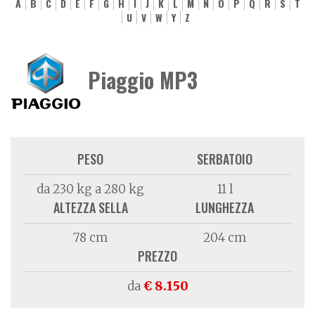
A
B
C
D
E
F
G
H
I
J
K
L
M
N
O
P
Q
R
S
T
U
V
W
Y
Z
Piaggio MP3
PESO
SERBATOIO
da 230 kg a 280 kg
11 l
ALTEZZA SELLA
LUNGHEZZA
78 cm
204 cm
PREZZO
da
€ 8.150