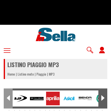
Salta
al
contenuto
principale
U
a
LISTINO PIAGGIO MP3
m
Home
Listino moto
Piaggio
MP3