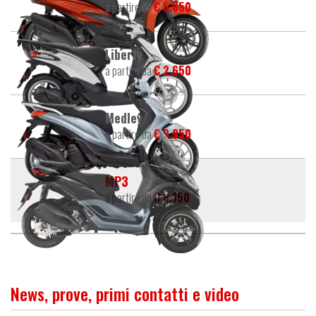
a partire da
€ 5.850
Liberty
a partire da
€ 2.650
Medley
a partire da
€ 3.950
MP3
a partire da
€ 8.150
News, prove, primi contatti e video