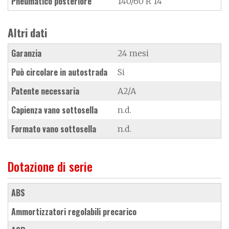
Pneumatico posteriore
140/60 R 14
Altri dati
Garanzia
24 mesi
Può circolare in autostrada
Si
Patente necessaria
A2/A
Capienza vano sottosella
n.d.
Formato vano sottosella
n.d.
Dotazione di serie
ABS
ammortizzatori regolabili precarico