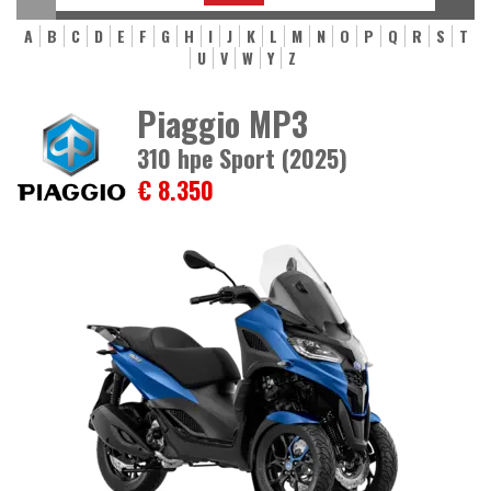
A
B
C
D
E
F
G
H
I
J
K
L
M
N
O
P
Q
R
S
T
U
V
W
Y
Z
Piaggio MP3
310 hpe Sport (2025)
€ 8.350