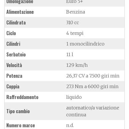
Omologazione
Euro 5+
Alimentazione
Benzina
Cilindrata
310 cc
Ciclo
4 tempi
Cilindri
1 monocilindrico
Serbatoio
11 l
Velocità
129 km/h
Potenza
26,37 CV a 7.500 giri min
Coppia
27.3 Nm a 6000 giri min
Raffreddamento
liquido
automatico/a variazione
Tipo cambio
continua
Numero marce
n.d.