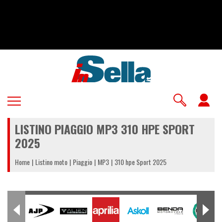
Salta
al
contenuto
principale
U
a
LISTINO PIAGGIO MP3 310 HPE SPORT
m
2025
Home
Listino moto
Piaggio
MP3
310 hpe Sport 2025