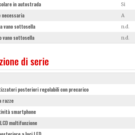
colare in autostrada
Si
 necessaria
A
a vano sottosella
n.d.
 vano sottosella
n.d.
zione di serie
izzatori posteriori regolabili con precarico
 a razze
tività smartphone
y LCD multifunzione
 posteriore a luci LED