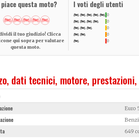
i piace questa moto?
I voti degli utenti
0
0
0
ividi il tuo giudizio! Clicca
0
 icone qui sopra per valutare
0
questa moto.
zo, dati tecnici, motore, prestazioni,
e
azione
Euro 
azione
Benz
ata
649 c