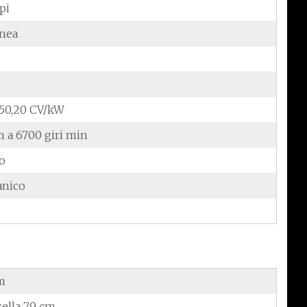
pi
inea
/50,20 CV/kW
 a 6700 giri min
do
anico
m
sella 79 cm