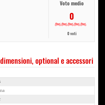
Voto medio
0
0 voti
 dimensioni, optional e accessori
5
ina
c