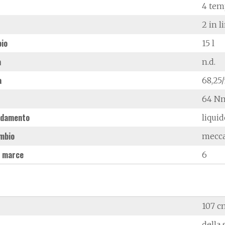
4 tem
2 in l
oio
15 l
à
n.d.
a
68,25
64 Nm
ddamento
liqui
mbio
mecc
 marce
6
107 c
della 