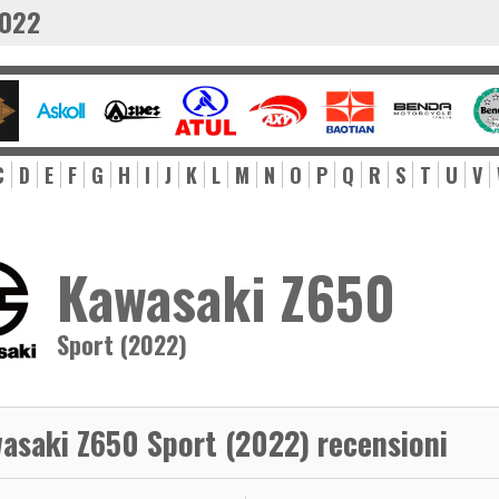
2022
C
D
E
F
G
H
I
J
K
L
M
N
O
P
Q
R
S
T
U
V
Kawasaki Z650
Sport (2022)
asaki Z650 Sport (2022) recensioni