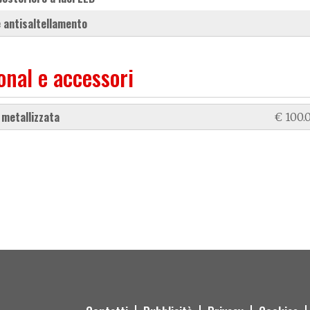
ne antisaltellamento
onal e accessori
e metallizzata
€ 100.