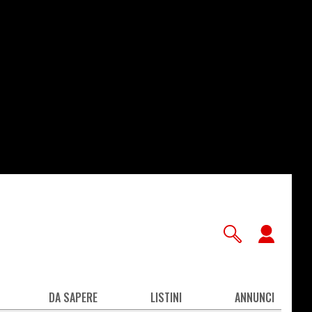
User
accou
men
DA SAPERE
LISTINI
ANNUNCI