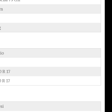
cm
g
cio
0 R 17
0 R 17
si