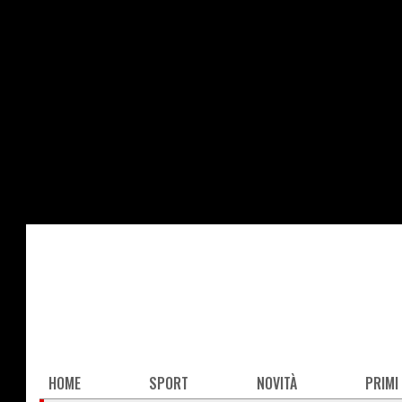
Salta
al
contenuto
principale
Main
HOME
SPORT
NOVITÀ
PRIMI
navigation