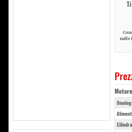
T
Cond
sulle
Prez
Motor
Omolog
Aliment
Cilindr