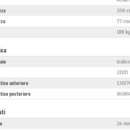
zza
206 
zza
77 cm
188 k
ica
laio
tralic
2D/D
tico anteriore
120/7
tico posteriore
160/6
ati
a
24 me