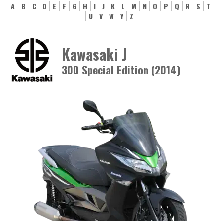
A
B
C
D
E
F
G
H
I
J
K
L
M
N
O
P
Q
R
S
T
U
V
W
Y
Z
Kawasaki J
300 Special Edition (2014)