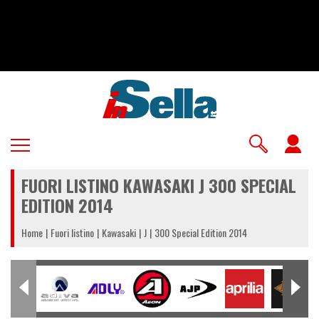
Salta
al
contenuto
principale
U
a
FUORI LISTINO KAWASAKI J 300 SPECIAL
m
EDITION 2014
Home
Fuori listino
Kawasaki
J
300 Special Edition 2014