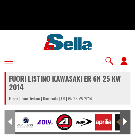
Salta
al
contenuto
principale
U
a
FUORI LISTINO KAWASAKI ER 6N 25 KW
m
2014
Home
Fuori listino
Kawasaki
ER
6N 25 kW 2014