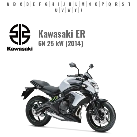
A
B
C
D
E
F
G
H
I
J
K
L
M
N
O
P
Q
R
S
T
U
V
W
Y
Z
Kawasaki ER
6N 25 kW (2014)