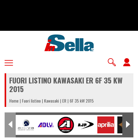
Salta
al
contenuto
principale
U
a
FUORI LISTINO KAWASAKI ER 6F 35 KW
m
2015
Home
Fuori listino
Kawasaki
ER
6F 35 kW 2015