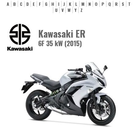
A
B
C
D
E
F
G
H
I
J
K
L
M
N
O
P
Q
R
S
T
U
V
W
Y
Z
Kawasaki ER
6F 35 kW (2015)