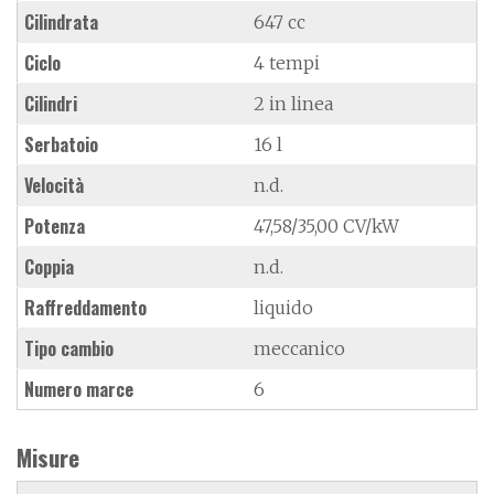
Cilindrata
647 cc
Ciclo
4 tempi
Cilindri
2 in linea
Serbatoio
16 l
Velocità
n.d.
Potenza
47,58/35,00 CV/kW
Coppia
n.d.
Raffreddamento
liquido
Tipo cambio
meccanico
Numero marce
6
Misure