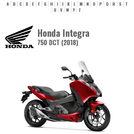
A
B
C
D
E
F
G
H
I
J
K
L
M
N
O
P
Q
R
S
T
U
V
W
Y
Z
Honda Integra
750 DCT (2018)