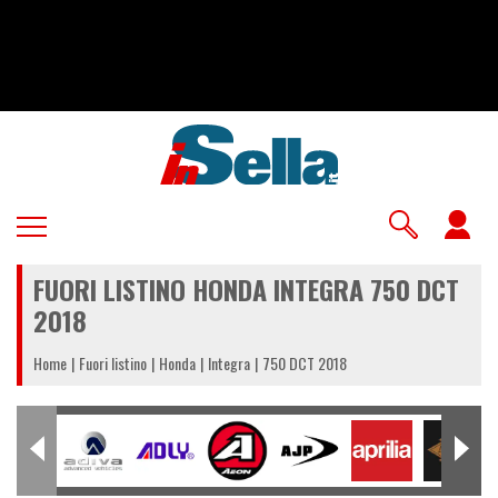
Salta
al
contenuto
principale
U
a
FUORI LISTINO HONDA INTEGRA 750 DCT
m
2018
Home
Fuori listino
Honda
Integra
750 DCT 2018