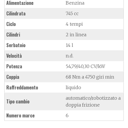
Alimentazione
Benzina
Cilindrata
745 cc
Ciclo
4 tempi
Cilindri
2 in linea
Serbatoio
14 l
Velocità
n.d.
Potenza
54,79/40,30 CV/kW
Coppia
68 Nm a 4750 giri min
Raffreddamento
liquido
automatico/robotizzato a
Tipo cambio
doppia frizione
Numero marce
6