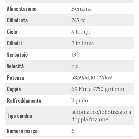
Alimentazione
Benzina
Cilindrata
745 cc
Ciclo
4 tempi
Cilindri
2 in linea
Serbatoio
13 l
Velocità
n.d.
Potenza
58,59/43,10 CV/kW
Coppia
69 Nm a 4750 giri min
Raffreddamento
liquido
automatico/robotizzato a
Tipo cambio
doppia frizione
Numero marce
6