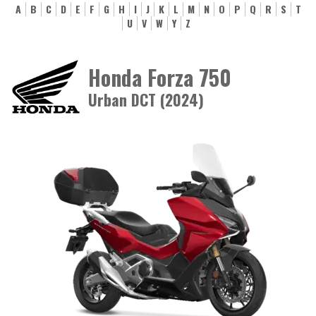
A
B
C
D
E
F
G
H
I
J
K
L
M
N
O
P
Q
R
S
T
U
V
W
Y
Z
Honda Forza 750
Urban DCT (2024)