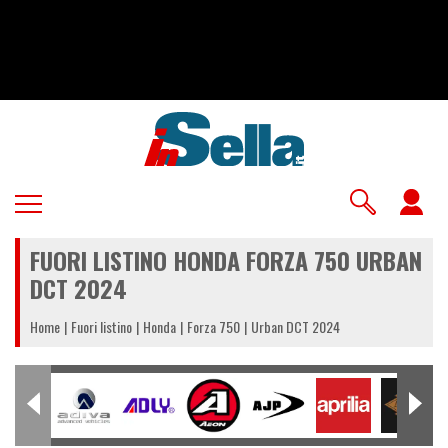
Salta
al
contenuto
principale
U
a
FUORI LISTINO HONDA FORZA 750 URBAN
m
DCT 2024
Home
Fuori listino
Honda
Forza 750
Urban DCT 2024