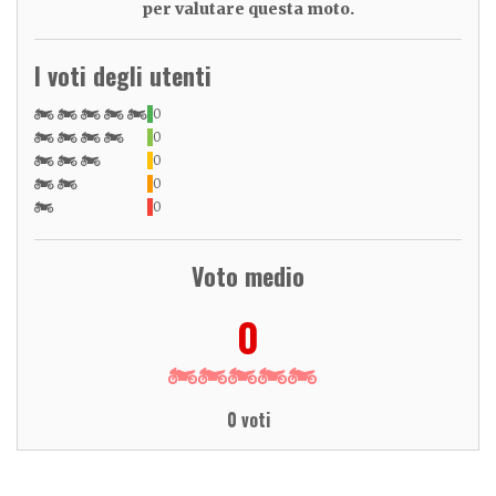
per valutare questa moto.
I voti degli utenti
0
0
0
0
0
Voto medio
0
0 voti