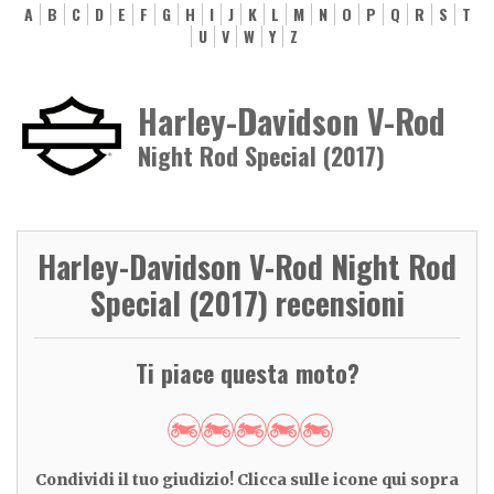
A
B
C
D
E
F
G
H
I
J
K
L
M
N
O
P
Q
R
S
T
U
V
W
Y
Z
Harley-Davidson V-Rod
Night Rod Special (2017)
Harley-Davidson V-Rod Night Rod
Special (2017) recensioni
Ti piace questa moto?
Condividi il tuo giudizio! Clicca sulle icone qui sopra