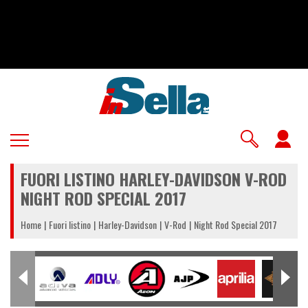
Salta
al
contenuto
principale
U
a
FUORI LISTINO HARLEY-DAVIDSON V-ROD
m
NIGHT ROD SPECIAL 2017
Home
Fuori listino
Harley-Davidson
V-Rod
Night Rod Special 2017