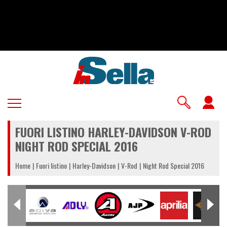
Salta
al
contenuto
principale
U
a
FUORI LISTINO HARLEY-DAVIDSON V-ROD
m
NIGHT ROD SPECIAL 2016
Home
Fuori listino
Harley-Davidson
V-Rod
Night Rod Special 2016