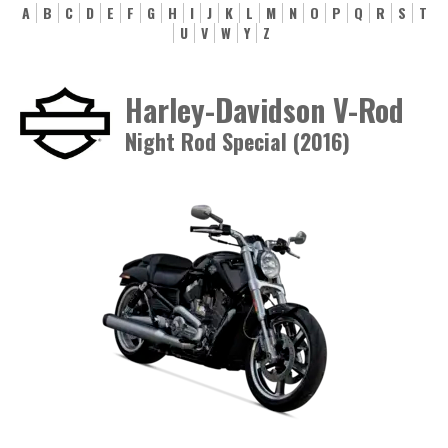
A
B
C
D
E
F
G
H
I
J
K
L
M
N
O
P
Q
R
S
T
U
V
W
Y
Z
Harley-Davidson V-Rod
Night Rod Special (2016)