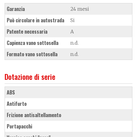
Garanzia
24 mesi
Può circolare in autostrada
Si
Patente necessaria
A
Capienza vano sottosella
n.d.
Formato vano sottosella
n.d.
Dotazione di serie
ABS
antifurto
frizione antisaltellamento
portapacchi