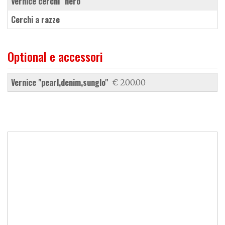
vernice cerchi "nero"
cerchi a razze
Optional e accessori
vernice "pearl,denim,sunglo"
€ 200.00